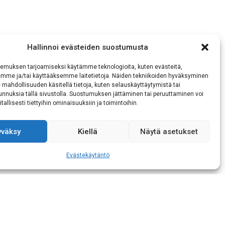
Hallinnoi evästeiden suostumusta
emuksen tarjoamiseksi käytämme teknologioita, kuten evästeitä,
emme ja/tai käyttääksemme laitetietoja. Näiden tekniikoiden hyväksyminen
 mahdollisuuden käsitellä tietoja, kuten selauskäyttäytymistä tai
 tunnuksia tällä sivustolla. Suostumuksen jättäminen tai peruuttaminen voi
tallisesti tiettyihin ominaisuuksiin ja toimintoihin.
yväksy
Kiellä
Näytä asetukset
Evästekäytäntö
mukaisen tietojeni