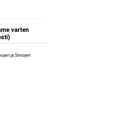
amme varten
sti)
kojen ja Simojen