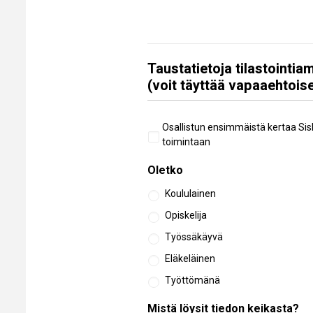
Taustatietoja tilastointi
(voit täyttää vapaaehtoise
Aiempi
Osallistun ensimmäistä kertaa Sis
osallistuminen
toimintaan
Oletko
Koululainen
Opiskelija
Työssäkäyvä
Eläkeläinen
Työttömänä
Mistä löysit tiedon keikasta?