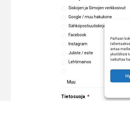
Siskojen ja Simojen verkkosivut
Google / muu hakukone
Sähköpostiuutiskirje
Facebook
Parhaan kok
Instagram
tallentaaks
antaa meille
Juliste / esite
yksilöllisiä
vaikuttaa hai
Lehtimainos
H
Tietosuoja
*
Hyväksyn
tietosuojaselosteen
käsittelyn
CAPTCHA