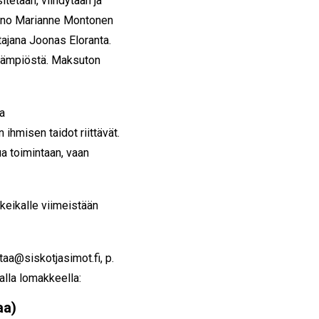
itetaan, viihdytään ja
aano Marianne Montonen
tajana Joonas Eloranta.
lämpiöstä. Maksuton
a
ihmisen taidot riittävät.
a toimintaan, vaan
 keikalle viimeistään
ntaa@siskotjasimot.fi, p.
lla lomakkeella:
aa)