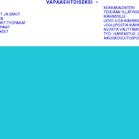
VAPAAEHTOISEKSI
KEIKKAKALENTERI
TEHDÄÄN YLLÄTYKS
OT JA SIMOT
IKÄIHMISILLE
NA
LEIVO ILOA IKÄIHMIS
MET TYÖPAIKAT
JOULUPOSTIA IKÄIH
PANIT
NUORTA VÄLITTÄMI
KEET
TYÖ-, HARRASTUS- 
AIKUISKOULUTUSPO