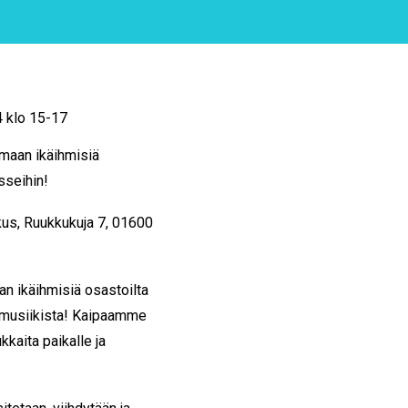
 klo 15-17
amaan ikäihmisiä
sseihin!
s, Ruukkukuja 7,
01600
an ikäihmisiä osastoilta
 musiikista! Kaipaamme
kaita paikalle ja