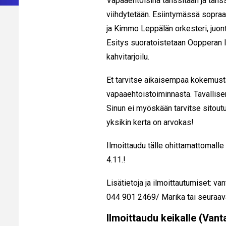
Vapaaehtoisina tanssitaan ja tanss
viihdytetään. Esiintymässä sopr
ja Kimmo Leppälän orkesteri, juon
Esitys suoratoistetaan Oopperan 
kahvitarjoilu.
Et tarvitse aikaisempaa kokemust
vapaaehtoistoiminnasta. Tavallisen 
Sinun ei myöskään tarvitse sitoutu
yksikin kerta on arvokas!
Ilmoittaudu tälle ohittamattomalle
4.11.!
Lisätietoja ja ilmoittautumiset: va
044 901 2469/ Marika tai seuraava
Ilmoittaudu keikalle (Vant