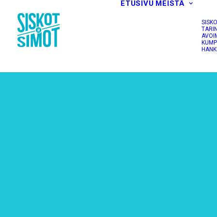
ETUSIVU
MEISTÄ
SISK
TARI
AVOI
KUMP
HANK