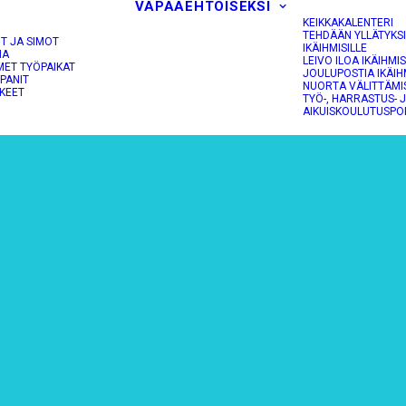
VAPAAEHTOISEKSI
KEIKKAKALENTERI
TEHDÄÄN YLLÄTYKS
OT JA SIMOT
IKÄIHMISILLE
NA
LEIVO ILOA IKÄIHMIS
MET TYÖPAIKAT
JOULUPOSTIA IKÄIH
PANIT
NUORTA VÄLITTÄMI
KEET
TYÖ-, HARRASTUS- 
AIKUISKOULUTUSPO