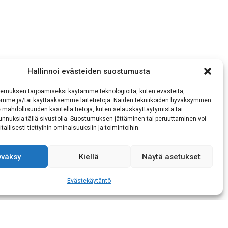
Hallinnoi evästeiden suostumusta
emuksen tarjoamiseksi käytämme teknologioita, kuten evästeitä,
emme ja/tai käyttääksemme laitetietoja. Näiden tekniikoiden hyväksyminen
 mahdollisuuden käsitellä tietoja, kuten selauskäyttäytymistä tai
 tunnuksia tällä sivustolla. Suostumuksen jättäminen tai peruuttaminen voi
tallisesti tiettyihin ominaisuuksiin ja toimintoihin.
yväksy
Kiellä
Näytä asetukset
Evästekäytäntö