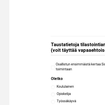
Taustatietoja tilastointi
(voit täyttää vapaaehtois
Aiempi
Osallistun ensimmäistä kertaa Si
osallistuminen
toimintaan
Oletko
Koululainen
Opiskelija
Työssäkäyvä