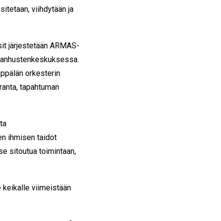
itetaan, viihdytään ja
it järjestetään ARMAS-
 vanhustenkeskuksessa.
ppälän orkesterin
oranta, tapahtuman
ta
en ihmisen taidot
tse sitoutua toimintaan,
e keikalle viimeistään