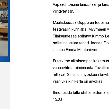
Vapaaehtoisina tanssitaan ja tanss
viihdytetään.
Maaliskuussa Oopperan teetanss
festivaalin kunniaksi Myyrmäen
Tilaisuudessa esiintyy Kimmo Le
solistina laulaa tenori Joonas El
juontaa Emma Mustaniemi.
Et tarvitse aikaisempaa kokemus
vapaaehtoistoiminnasta. Tavallis
riittävät. Sinun ei myöskään tarvi
vaan yksikin kerta on arvokas!
Ilmoittaudu tälle ohittamattomall
15.3.!