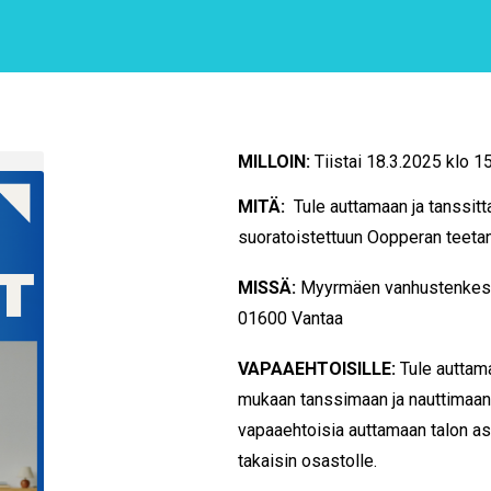
MILLOIN:
Tiistai 18.3.2025 klo 1
MITÄ:
Tule auttamaan ja tanssit
suoratoistettuun Oopperan teeta
MISSÄ:
Myyrmäen vanhustenkesk
01600
Vantaa
VAPAAEHTOISILLE:
Tule auttam
mukaan tanssimaan ja nauttimaa
vapaaehtoisia auttamaan talon asu
takaisin osastolle.