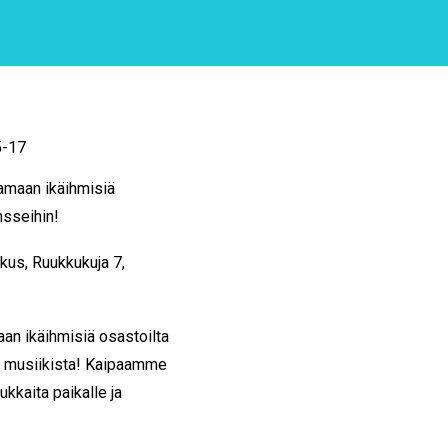
5-17
tamaan ikäihmisiä
nsseihin!
us, Ruukkukuja 7,
aan ikäihmisiä osastoilta
n musiikista! Kaipaamme
kkaita paikalle ja