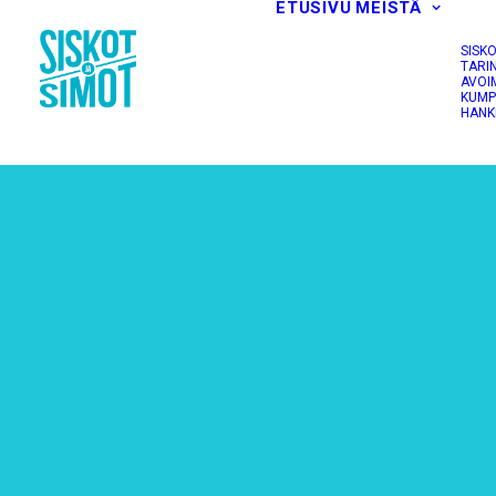
ETUSIVU
MEISTÄ
SISK
TARI
AVOI
KUMP
HANK