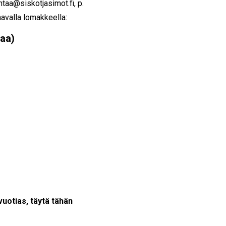
antaa@siskotjasimot.fi, p.
avalla lomakkeella:
taa)
-vuotias, täytä tähän