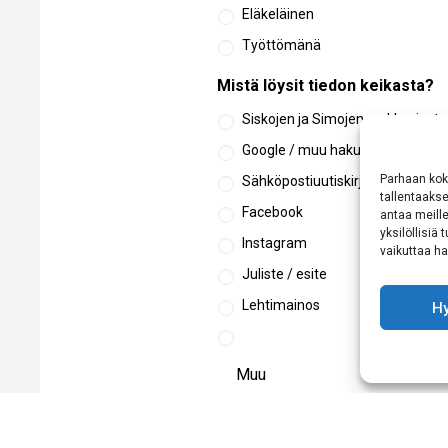
Eläkeläinen
Työttömänä
Mistä löysit tiedon keikasta?
Siskojen ja Simojen verkkosivut
Google / muu hakukone
Parhaan kok
Sähköpostiuutiskirje
tallentaaks
Facebook
antaa meille
yksilöllisiä
Instagram
vaikuttaa hai
Juliste / esite
Lehtimainos
H
Tietosuoja
*