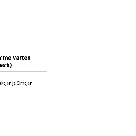
amme varten
esti)
skojen ja Simojen