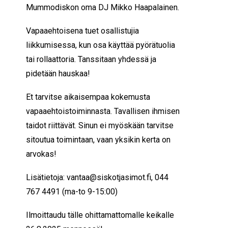
Mummodiskon oma DJ Mikko Haapalainen.
Vapaaehtoisena tuet osallistujia
liikkumisessa, kun osa käyttää pyörätuolia
tai rollaattoria. Tanssitaan yhdessä ja
pidetään hauskaa!
Et tarvitse aikaisempaa kokemusta
vapaaehtoistoiminnasta. Tavallisen ihmisen
taidot riittävät. Sinun ei myöskään tarvitse
sitoutua toimintaan, vaan yksikin kerta on
arvokas!
Lisätietoja: vantaa@siskotjasimot.fi, 044
767 4491 (ma-to 9-15:00)
Ilmoittaudu tälle ohittamattomalle keikalle