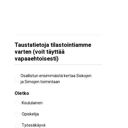
Taustatietoja tilastointiamme
varten (voit täyttää
vapaaehtoisesti)
Aiempi
Osallistun ensimmäistä kertaa Siskojen
osallistuminen
ja Simojen toimintaan
Oletko
Koululainen
Opiskelija
Työssäkäyvä