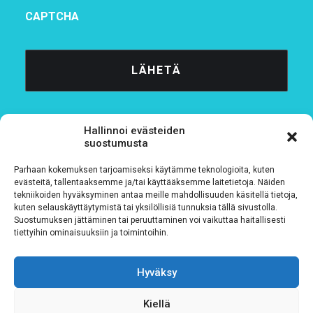
CAPTCHA
Hallinnoi evästeiden
suostumusta
Parhaan kokemuksen tarjoamiseksi käytämme teknologioita, kuten
Tietosuojaseloste
evästeitä, tallentaaksemme ja/tai käyttääksemme laitetietoja. Näiden
tekniikoiden hyväksyminen antaa meille mahdollisuuden käsitellä tietoja,
kuten selauskäyttäytymistä tai yksilöllisiä tunnuksia tällä sivustolla.
Verkkolaskutustiedot
Suostumuksen jättäminen tai peruuttaminen voi vaikuttaa haitallisesti
tiettyihin ominaisuuksiin ja toimintoihin.
Materiaalipankki
Hyväksy
Kiellä