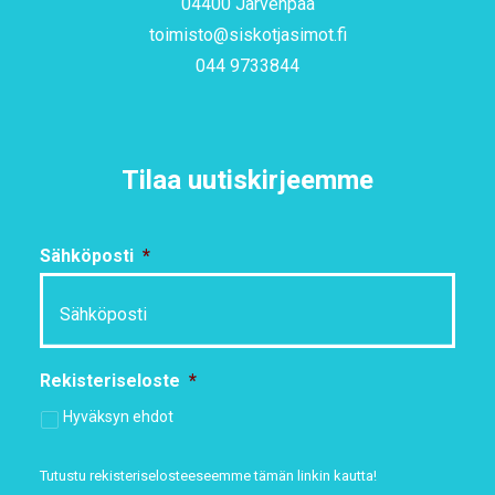
04400 Järvenpää
toimisto@siskotjasimot.fi
044 9733844
Tilaa uutiskirjeemme
Sähköposti
*
Rekisteriseloste
*
Hyväksyn ehdot
Tutustu rekisteriselosteeseemme
tämän linkin kautta!