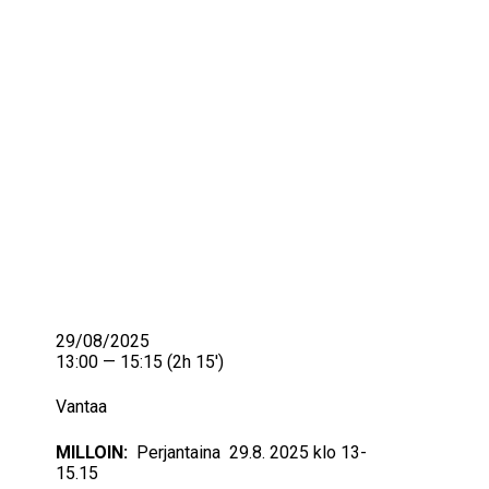
IKÄIHMISET
KOHTAAMISPAIKAT
MIESPORUKAT
YHTEYSTIEDOT
TILAA UUTISKIRJE
YHTEYDENOTTOLOMAKE
29/08/2025
13:00 — 15:15
(2h 15′)
Vantaa
MILLOIN:
Perjantaina 29.8. 2025 klo 13-
15.15