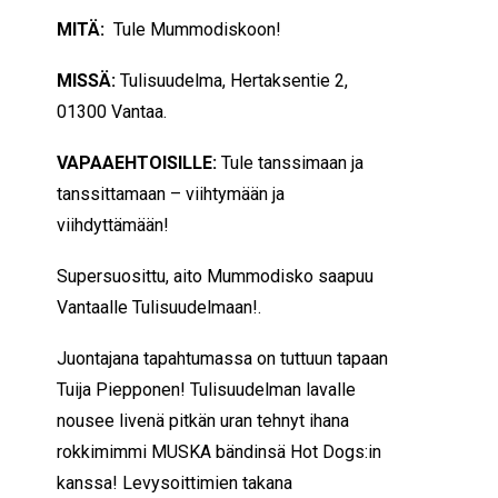
MITÄ:
Tule Mummodiskoon!
MISSÄ:
Tulisuudelma, Hertaksentie 2,
01300 Vantaa.
VAPAAEHTOISILLE:
Tule tanssimaan ja
tanssittamaan – viihtymään ja
viihdyttämään!
Supersuosittu, aito Mummodisko saapuu
Vantaalle Tulisuudelmaan!.
Juontajana tapahtumassa on tuttuun tapaan
Tuija Piepponen! Tulisuudelman lavalle
nousee livenä pitkän uran tehnyt ihana
rokkimimmi MUSKA bändinsä Hot Dogs:in
kanssa! Levysoittimien takana