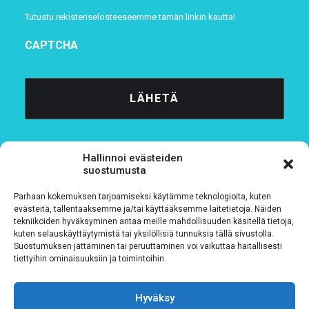
Tutustu rekisteriselosteeseemme
tämän linkin kautta!
CAPTCHA
Hallinnoi evästeiden
suostumusta
Parhaan kokemuksen tarjoamiseksi käytämme teknologioita, kuten
Tietosuojaseloste
evästeitä, tallentaaksemme ja/tai käyttääksemme laitetietoja. Näiden
tekniikoiden hyväksyminen antaa meille mahdollisuuden käsitellä tietoja,
kuten selauskäyttäytymistä tai yksilöllisiä tunnuksia tällä sivustolla.
Verkkolaskutustiedot
Suostumuksen jättäminen tai peruuttaminen voi vaikuttaa haitallisesti
tiettyihin ominaisuuksiin ja toimintoihin.
Materiaalipankki
Hyväksy