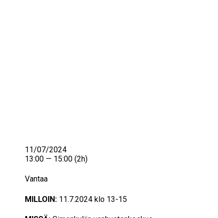
IKÄIHMISET
KOHTAAMISPAIKAT
MIESPORUKAT
YHTEYSTIEDOT
TILAA UUTISKIRJE
YHTEYDENOTTOLOMAKE
11/07/2024
13:00 — 15:00
(2h)
Vantaa
MILLOIN:
11.7.2024 klo 13-15