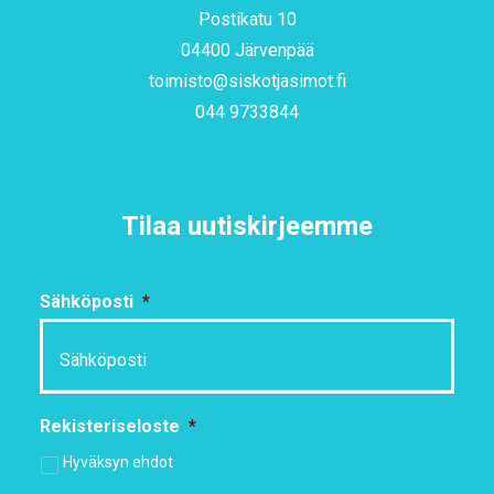
Postikatu 10
04400 Järvenpää
toimisto@siskotjasimot.fi
044 9733844
Tilaa uutiskirjeemme
Sähköposti
*
Rekisteriseloste
*
Hyväksyn ehdot