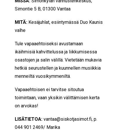
MISSÄ:
Simonkylän vanhustenkeskus,
Simontie 5 B, 01300 Vantaa
MITÄ:
Kesäjuhlat, esiintymässä Duo Kaunis
valhe
Tule vapaaehtoiseksi avustamaan
ikäihmisiä kahvittelussa ja liikkumisessa
osastojen ja salin välillä. Vietetään mukavia
hetkiä seurustellen ja kuunnellen musiikkia
menneiltä vuosikymmeniltä.
Vapaaehtoisen ei tarvitse sitoutua
toimintaan, vaan yksikin välittämisen kerta
on arvokas!
LISÄTIETOA:
vantaa@siskotjasimot.fi, p.
044 901 2469/ Marika