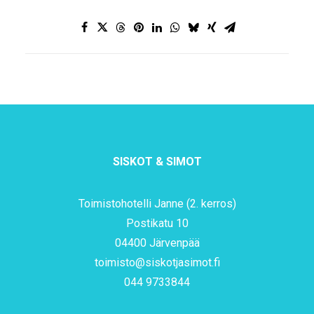
SISKOT & SIMOT
Toimistohotelli Janne (2. kerros)
Postikatu 10
04400 Järvenpää
toimisto@siskotjasimot.fi
044 9733844