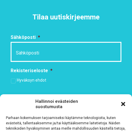
Tilaa uutiskirjeemme
Sähköposti
*
Rekisteriseloste
*
Hyväksyn ehdot
Tutustu rekisteriselosteeseemme
tämän linkin kautta!
Hallinnoi evästeiden
suostumusta
CAPTCHA
Parhaan kokemuksen tarjoamiseksi käytämme teknologioita, kuten
evästeitä, tallentaaksemme ja/tai käyttääksemme laitetietoja. Näiden
tekniikoiden hyväksyminen antaa meille mahdollisuuden käsitellä tietoja,