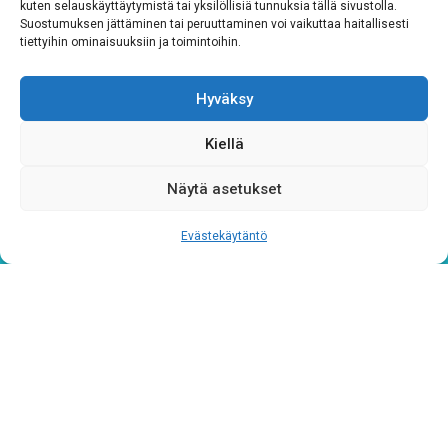
kuten selauskäyttäytymistä tai yksilöllisiä tunnuksia tällä sivustolla.
Suostumuksen jättäminen tai peruuttaminen voi vaikuttaa haitallisesti
tiettyihin ominaisuuksiin ja toimintoihin.
Hyväksy
Kiellä
Tietosuojaseloste
Näytä asetukset
Verkkolaskutustiedot
Evästekäytäntö
Materiaalipankki