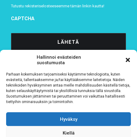
Tutustu rekisteriselosteeseemme
tämän linkin kautta!
CAPTCHA
Hallinnoi evästeiden
suostumusta
Parhaan kokemuksen tarjoamiseksi käytämme teknologioita, kuten
evästeitä, tallentaaksemme ja/tai käyttääksemme laitetietoja. Näiden
tekniikoiden hyväksyminen antaa meille mahdollisuuden käsitellä tietoja,
Tietosuojaseloste
kuten selauskäyttäytymistä tai yksilöllisiä tunnuksia tällä sivustolla.
Suostumuksen jättäminen tai peruuttaminen voi vaikuttaa haitallisesti
tiettyihin ominaisuuksiin ja toimintoihin.
Verkkolaskutustiedot
Materiaalipankki
Hyväksy
Kiellä