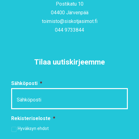
Postikatu 10
04400 Järvenpää
toimisto@siskotjasimot.fi
044 9733844
Tilaa uutiskirjeemme
Sähköposti
*
Rekisteriseloste
*
Hyväksyn ehdot