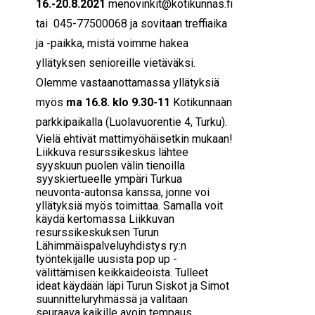
16.-20.8.2021
menovinkit@kotikunnas.fi
tai 045-77500068 ja sovitaan treffiaika
ja -paikka, mistä voimme hakea
yllätyksen senioreille vietäväksi.
Olemme vastaanottamassa yllätyksiä
myös
ma 16.8. klo 9.30-11
Kotikunnaan
parkkipaikalla (Luolavuorentie 4, Turku).
Vielä ehtivät mattimyöhäisetkin mukaan!
Liikkuva resurssikeskus lähtee
syyskuun puolen välin tienoilla
syyskiertueelle ympäri Turkua
neuvonta-autonsa kanssa, jonne voi
yllätyksiä myös toimittaa. Samalla voit
käydä kertomassa Liikkuvan
resurssikeskuksen Turun
Lähimmäispalveluyhdistys ry:n
työntekijälle uusista pop up -
välittämisen keikkaideoista. Tulleet
ideat käydään läpi Turun Siskot ja Simot
suunnitteluryhmässä ja valitaan
seuraava kaikille avoin tempaus.