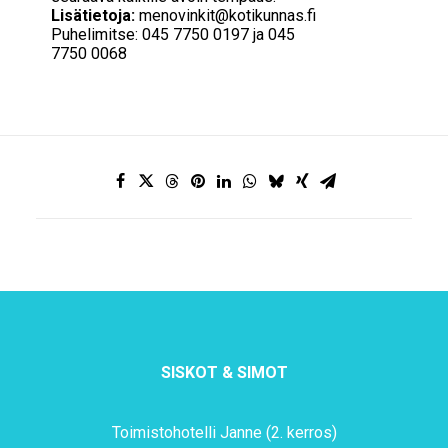
Lisätietoja:
menovinkit@kotikunnas.fi
Puhelimitse: 045 7750 0197 ja 045
7750 0068
SISKOT & SIMOT
Toimistohotelli Janne (2. kerros)