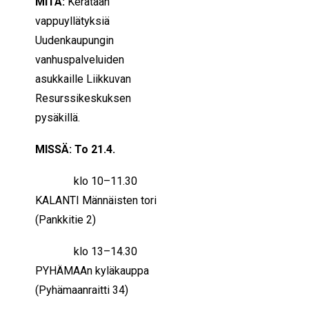
MITÄ:
Kerätään
vappuyllätyksiä
Uudenkaupungin
vanhuspalveluiden
asukkaille Liikkuvan
Resurssikeskuksen
pysäkillä.
MISSÄ: To 21.4.
klo 10–11.30
KALANTI Männäisten tori
(Pankkitie 2)
klo 13–14.30
PYHÄMAAn kyläkauppa
(Pyhämaanraitti 34)