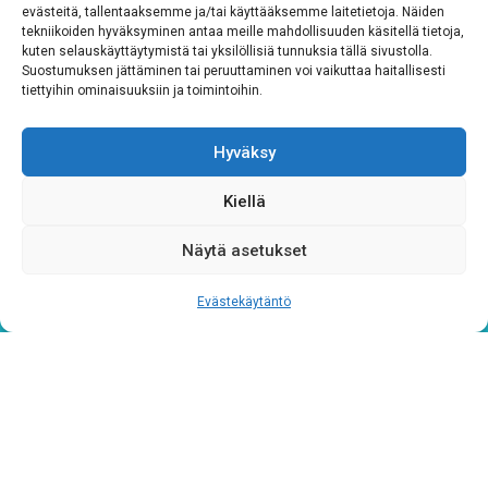
evästeitä, tallentaaksemme ja/tai käyttääksemme laitetietoja. Näiden
tekniikoiden hyväksyminen antaa meille mahdollisuuden käsitellä tietoja,
kuten selauskäyttäytymistä tai yksilöllisiä tunnuksia tällä sivustolla.
Suostumuksen jättäminen tai peruuttaminen voi vaikuttaa haitallisesti
tiettyihin ominaisuuksiin ja toimintoihin.
Rekisteriseloste
*
Hyväksyn ehdot
Hyväksy
Tutustu rekisteriselosteeseemme
tämän linkin kautta!
Kiellä
CAPTCHA
Näytä asetukset
Evästekäytäntö