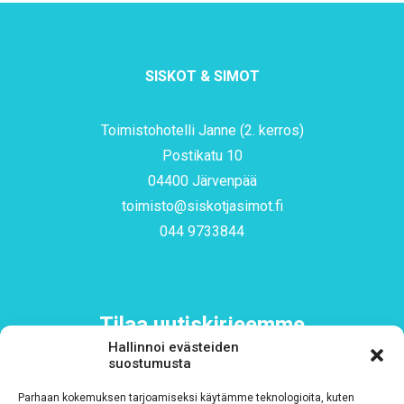
SISKOT & SIMOT
Toimistohotelli Janne (2. kerros)
Postikatu 10
04400 Järvenpää
toimisto@siskotjasimot.fi
044 9733844
Tilaa uutiskirjeemme
Hallinnoi evästeiden
suostumusta
Sähköposti
*
Parhaan kokemuksen tarjoamiseksi käytämme teknologioita, kuten