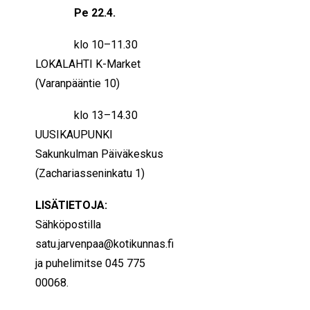
Pe 22.4.
klo 10–11.30
LOKALAHTI K-Market
(Varanpääntie 10)
klo 13–14.30
UUSIKAUPUNKI
Sakunkulman Päiväkeskus
(Zachariasseninkatu 1)
LISÄTIETOJA:
Sähköpostilla
satu.jarvenpaa@kotikunnas.fi
ja puhelimitse 045 775
00068.