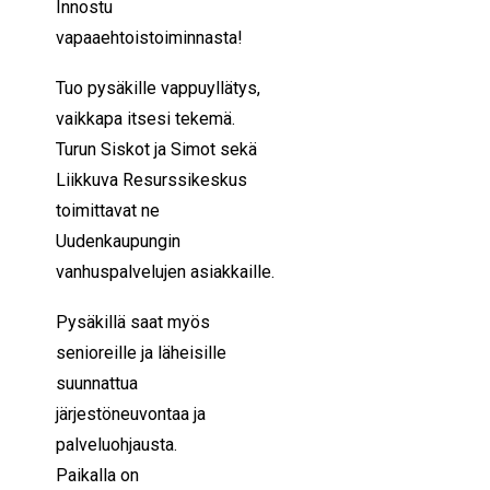
Innostu
vapaaehtoistoiminnasta!
Tuo pysäkille vappuyllätys,
vaikkapa itsesi tekemä.
Turun Siskot ja Simot sekä
Liikkuva Resurssikeskus
toimittavat ne
Uudenkaupungin
vanhuspalvelujen asiakkaille.
Pysäkillä saat myös
senioreille ja läheisille
suunnattua
järjestöneuvontaa ja
palveluohjausta.
Paikalla on