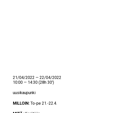
IKÄIHMISET
KOHTAAMISPAIKAT
MIESPORUKAT
YHTEYSTIEDOT
TILAA UUTISKIRJE
YHTEYDENOTTOLOMAKE
21/04/2022 — 22/04/2022
10:00 — 14:30
(28h 30′)
uusikaupunki
MILLOIN:
To-pe 21.-22.4.