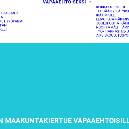
VAPAAEHTOISEKSI
KEIKKAKALENTERI
TEHDÄÄN YLLÄTYKS
OT JA SIMOT
IKÄIHMISILLE
NA
LEIVO ILOA IKÄIHMIS
MET TYÖPAIKAT
JOULUPOSTIA IKÄIH
PANIT
NUORTA VÄLITTÄMI
KEET
TYÖ-, HARRASTUS- 
AIKUISKOULUTUSPO
N MAAKUNTAKIERTUE VAPAAEHTOISIL