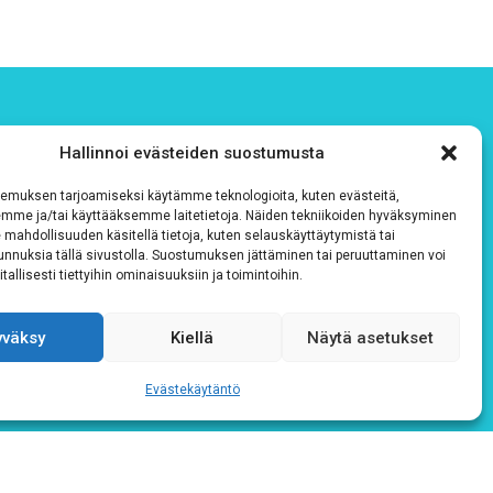
Hallinnoi evästeiden suostumusta
emuksen tarjoamiseksi käytämme teknologioita, kuten evästeitä,
emme ja/tai käyttääksemme laitetietoja. Näiden tekniikoiden hyväksyminen
 mahdollisuuden käsitellä tietoja, kuten selauskäyttäytymistä tai
 tunnuksia tällä sivustolla. Suostumuksen jättäminen tai peruuttaminen voi
tallisesti tiettyihin ominaisuuksiin ja toimintoihin.
yväksy
Kiellä
Näytä asetukset
Evästekäytäntö