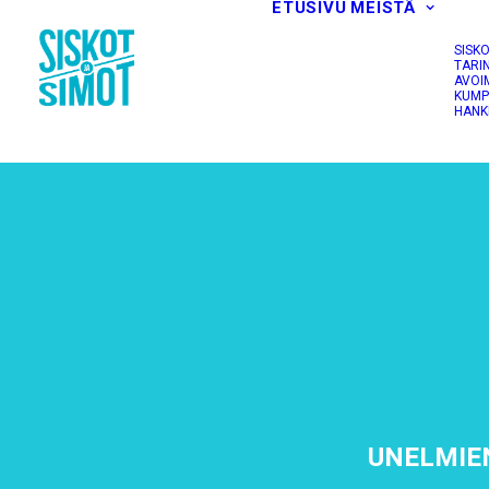
ETUSIVU
MEISTÄ
SISK
TARI
AVOI
KUMP
HANK
UNELMIE