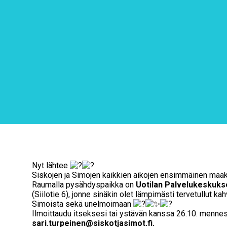
Nyt lähtee
Siskojen ja Simojen kaikkien aikojen ensimmäinen maak
Raumalla pysähdyspaikka on
Uotilan Palvelukeskukse
(Siilotie 6), jonne sinäkin olet lämpimästi tervetullut k
Simoista sekä unelmoimaan
Ilmoittaudu itseksesi tai ystävän kanssa 26.10. mennes
sari.turpeinen@siskotjasimot.fi.