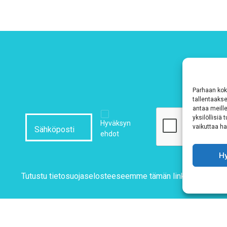
Parhaan kok
tallentaaks
antaa meille
yksilöllisiä
Hyväksyn
vaikuttaa hai
ehdot
H
Tutustu tietosuojaselosteeseemme
tämän linkin kautta!