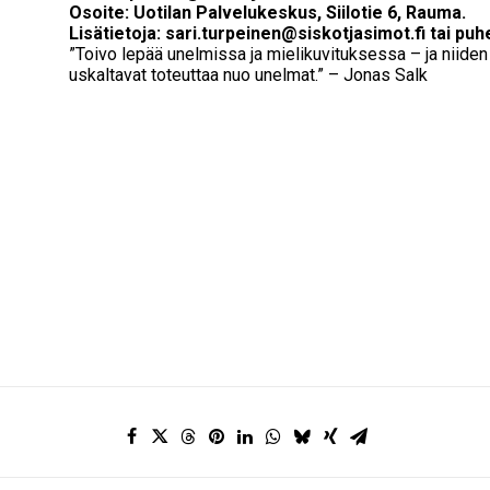
Osoite: Uotilan Palvelukeskus, Siilotie 6, Rauma.
Lisätietoja: sari.turpeinen@siskotjasimot.fi tai pu
”Toivo lepää unelmissa ja mielikuvituksessa – ja niide
uskaltavat toteuttaa nuo unelmat.” – Jonas Salk