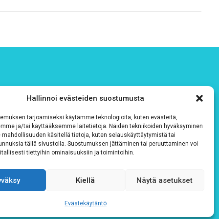
Hallinnoi evästeiden suostumusta
emuksen tarjoamiseksi käytämme teknologioita, kuten evästeitä,
emme ja/tai käyttääksemme laitetietoja. Näiden tekniikoiden hyväksyminen
 mahdollisuuden käsitellä tietoja, kuten selauskäyttäytymistä tai
 tunnuksia tällä sivustolla. Suostumuksen jättäminen tai peruuttaminen voi
tallisesti tiettyihin ominaisuuksiin ja toimintoihin.
yväksy
Kiellä
Näytä asetukset
Evästekäytäntö