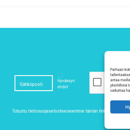
Parhaan kok
tallentaaks
antaa meille
Hyväksyn
yksilöllisiä
ehdot
vaikuttaa hai
H
Tutustu tietosuojaselosteeseemme
tämän linkin kautta!