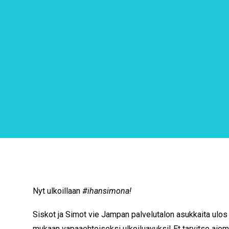
Nyt ulkoillaan
#ihansimona!
Siskot ja Simot vie Jampan palvelutalon asukkaita ulos
mukaan vapaaehtoiseksi ulkoiluavuksi! Et tarvitse ai