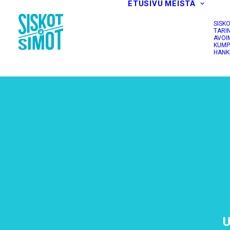
ETUSIVU
MEISTÄ
SISK
TARI
AVOI
KUMP
HANK