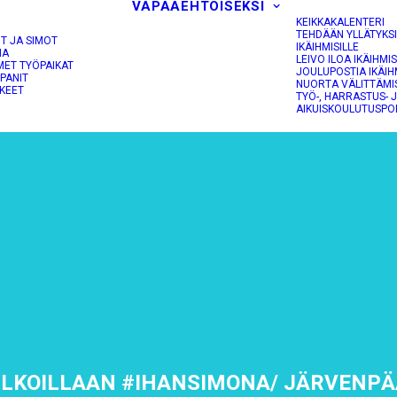
VAPAAEHTOISEKSI
KEIKKAKALENTERI
TEHDÄÄN YLLÄTYKS
OT JA SIMOT
IKÄIHMISILLE
NA
LEIVO ILOA IKÄIHMIS
MET TYÖPAIKAT
JOULUPOSTIA IKÄIH
PANIT
NUORTA VÄLITTÄMI
KEET
TYÖ-, HARRASTUS- 
AIKUISKOULUTUSPO
ULKOILLAAN #IHANSIMONA/ JÄRVENPÄ