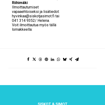
Riihimäki
Ilmoittautumiset
vapaaehtoiseksi ja lisätiedot:
hyvinkaa@siskotjasimot.fi
tai
041 314 9352/ Helena.
Voit ilmoittautua myös tällä
lomakkeella:
SISKOT & SIMOT