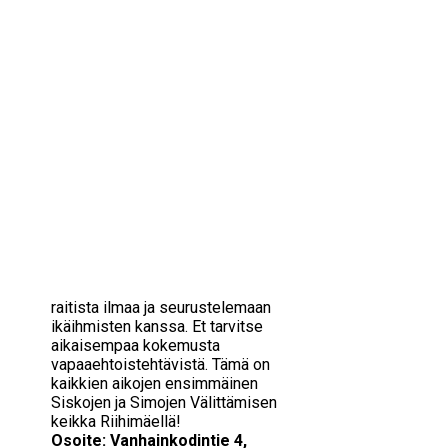
IKÄIHMISET
KOHTAAMISPAIKAT
20/11/2021
14:00 — 15:00
(1h)
MIESPORUKAT
YHTEYSTIEDOT
Riihimäki
TILAA UUTISKIRJE
YHTEYDENOTTOLOMAKE
Nyt ulkoillaan
#ihansimona
myös Riihimäellä!
Siskot ja Simot ulkoilee
Riihimäen Riihikodin
asukkaiden kanssa lauantaina
20.11. klo 14-15.
Tule mukaan haukkaamaan
raitista ilmaa ja seurustelemaan
ikäihmisten kanssa. Et tarvitse
aikaisempaa kokemusta
vapaaehtoistehtävistä. Tämä on
kaikkien aikojen ensimmäinen
Siskojen ja Simojen Välittämisen
keikka Riihimäellä!
Osoite: Vanhainkodintie 4,