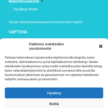
Rekisteriseloste
*
Hyväksyn ehdot
Tutustu rekisteriselosteeseemme
tämän linkin kautta!
CAPTCHA
Hallinnoi evästeiden
suostumusta
Parhaan kokemuksen tarjoamiseksi käytämme teknologioita, kuten
evästeitä, tallentaaksemme ja/tai käyttääksemme laitetietoja. Näiden
tekniikoiden hyväksyminen antaa meille mahdollisuuden käsitellä tietoja,
kuten selauskäyttäytymistä tai yksilöllisiä tunnuksia tällä sivustolla.
Suostumuksen jättäminen tai peruuttaminen voi vaikuttaa haitallisesti
tiettyihin ominaisuuksiin ja toimintoihin.
Tietosuojaseloste
Hyväksy
Verkkolaskutustiedot
Kiellä