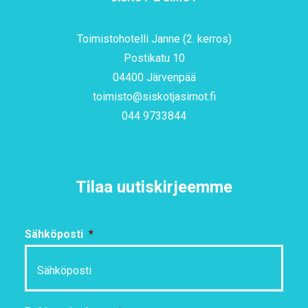
Toimistohotelli Janne (2. kerros)
Postikatu 10
04400 Järvenpää
toimisto@siskotjasimot.fi
044 9733844
Tilaa uutiskirjeemme
Sähköposti
*