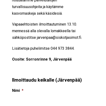
noudatamme palvelutalojen
turvallisuusohjeita ja käytämme
kasvomaskeja sekä käsidesiä.
Vapaaehtoisten ilmoittautuminen 13.10.
mennessä alla olevalla lomakkeella tai
sähköpostitse
jarvenpaa@siskotjasimot.fi
.
Lisätietoja puhelimitse 044 973 3844.
Osoite: Sorronrinne 9, Järvenpää
Ilmoittaudu keikalle (Järvenpää)
Nimi
*