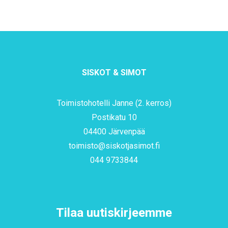
SISKOT & SIMOT
Toimistohotelli Janne (2. kerros)
Postikatu 10
04400 Järvenpää
toimisto@siskotjasimot.fi
044 9733844
Tilaa uutiskirjeemme