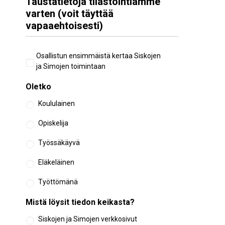
Taustatietoja tilastointiamme
varten (voit täyttää
vapaaehtoisesti)
Aiempi
Osallistun ensimmäistä kertaa Siskojen
osallistuminen
ja Simojen toimintaan
Oletko
Koululainen
Opiskelija
Työssäkäyvä
Eläkeläinen
Työttömänä
Mistä löysit tiedon keikasta?
Siskojen ja Simojen verkkosivut