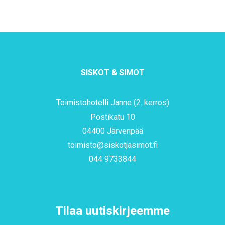
SISKOT & SIMOT
Toimistohotelli Janne (2. kerros)
Postikatu 10
04400 Järvenpää
toimisto@siskotjasimot.fi
044 9733844
Tilaa uutiskirjeemme