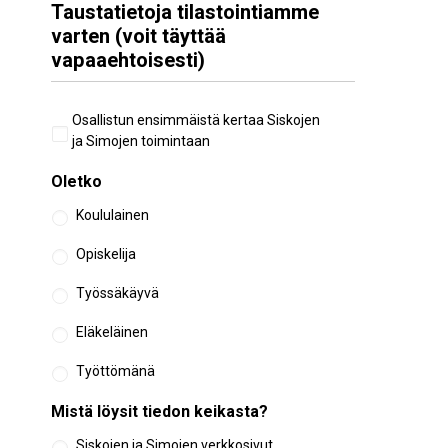
Taustatietoja tilastointiamme
varten (voit täyttää
vapaaehtoisesti)
Aiempi
Osallistun ensimmäistä kertaa Siskojen
osallistuminen
ja Simojen toimintaan
Oletko
Koululainen
Opiskelija
Työssäkäyvä
Eläkeläinen
Työttömänä
Mistä löysit tiedon keikasta?
Siskojen ja Simojen verkkosivut