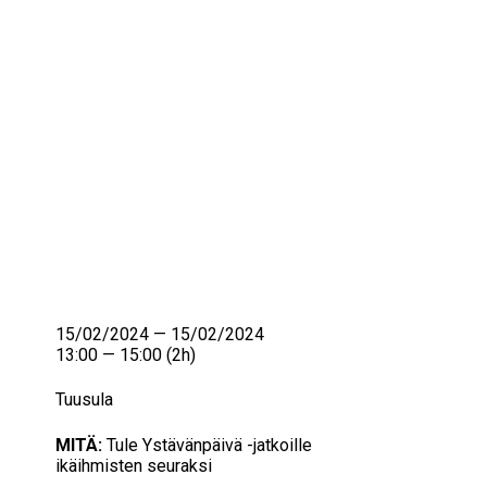
IKÄIHMISET
KOHTAAMISPAIKAT
MIESPORUKAT
YHTEYSTIEDOT
TILAA UUTISKIRJE
YHTEYDENOTTOLOMAKE
15/02/2024 — 15/02/2024
13:00 — 15:00
(2h)
Tuusula
MITÄ:
Tule Ystävänpäivä -jatkoille
ikäihmisten seuraksi