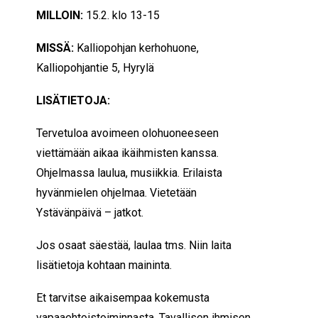
MILLOIN:
15.2. klo 13-15
MISSÄ:
Kalliopohjan kerhohuone,
Kalliopohjantie 5, Hyrylä
LISÄTIETOJA:
Tervetuloa avoimeen olohuoneeseen
viettämään aikaa ikäihmisten kanssa.
Ohjelmassa laulua, musiikkia. Erilaista
hyvänmielen ohjelmaa. Vietetään
Ystävänpäivä – jatkot.
Jos osaat säestää, laulaa tms. Niin laita
lisätietoja kohtaan maininta.
Et tarvitse aikaisempaa kokemusta
vapaaehtoistoiminnasta. Tavallisen ihmisen