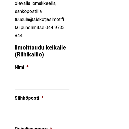
olevalla lomakkeella,
sähköpostilla
tuusula@siskotjasimot.fi
tai puhelimitse 044 9733
844
Ilmoittaudu keikalle
(Riihikallio)
Nimi
*
Sähköposti
*
Puhelinnumero
*