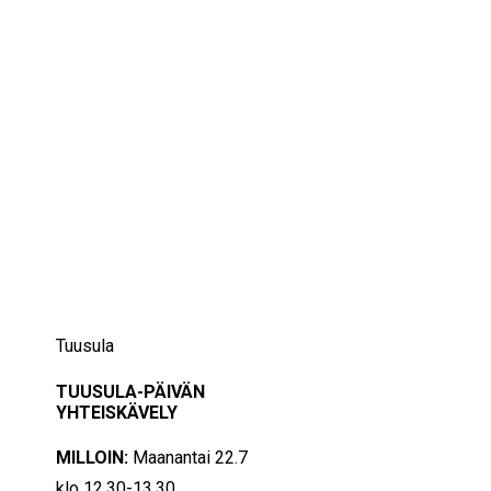
IKÄIHMISET
KOHTAAMISPAIKAT
MIESPORUKAT
YHTEYSTIEDOT
TILAA UUTISKIRJE
YHTEYDENOTTOLOMAKE
22/07/2024
12:30 — 13:30
(1h)
Tuusula
TUUSULA-PÄIVÄN
YHTEISKÄVELY
MILLOIN:
Maanantai 22.7
klo 12.30-13.30