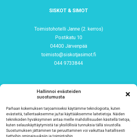
SISKOT & SIMOT
Toimistohotelli Janne (2. kerros)
Postikatu 10
04400 Järvenpää
toimisto@siskotjasimot.fi
044 9733844
Hallinnoi evästeiden
Tilaa uutiskirjeemme
suostumusta
Parhaan kokemuksen tarjoamiseksi käytämme teknologioita, kuten
evästeitä, tallentaaksemme ja/tai käyttääksemme laitetietoja. Näiden
Sähköposti
*
tekniikoiden hyväksyminen antaa meille mahdollisuuden käsitellä tietoja,
kuten selauskäyttäytymistä tai yksilöllisiä tunnuksia tällä sivustolla.
Suostumuksen jättäminen tai peruuttaminen voi vaikuttaa haitallisesti
tiettyihin ominaisuuksiin ja toimintoihin.