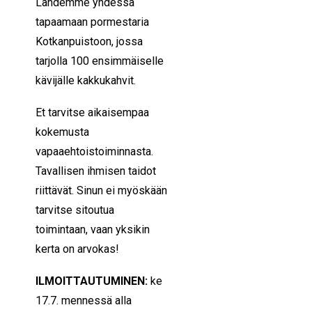
Lähdemme yhdessä
tapaamaan pormestaria
Kotkanpuistoon, jossa
tarjolla 100 ensimmäiselle
kävijälle kakkukahvit.
Et tarvitse aikaisempaa
kokemusta
vapaaehtoistoiminnasta.
Tavallisen ihmisen taidot
riittävät. Sinun ei myöskään
tarvitse sitoutua
toimintaan, vaan yksikin
kerta on arvokas!
ILMOITTAUTUMINEN:
ke
17.7. mennessä alla