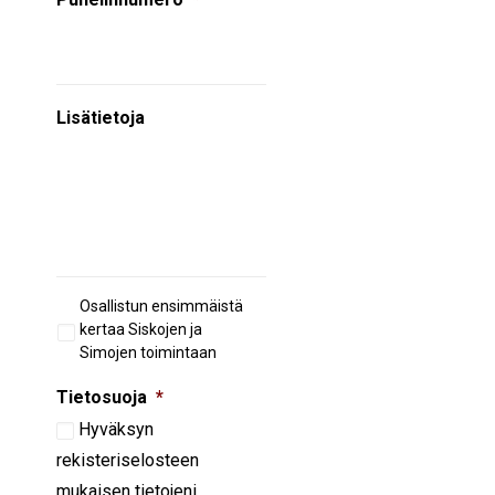
Lisätietoja
Aiempi
Osallistun ensimmäistä
osallistuminen
kertaa Siskojen ja
Simojen toimintaan
Tietosuoja
*
Hyväksyn
rekisteriselosteen
mukaisen tietojeni