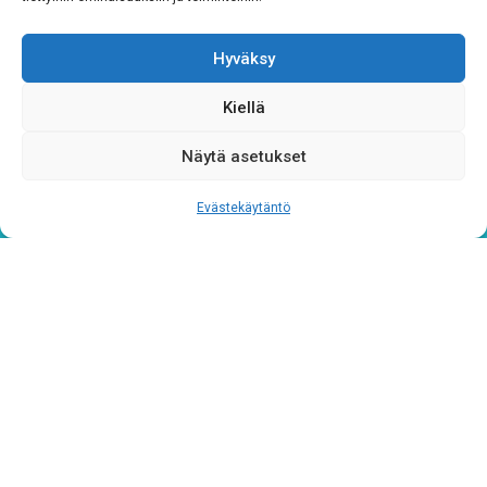
Rekisteriseloste
*
Hyväksy
Hyväksyn ehdot
Kiellä
Tutustu rekisteriselosteeseemme
tämän linkin kautta!
Näytä asetukset
CAPTCHA
Evästekäytäntö
Tietosuojaseloste