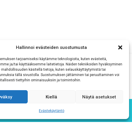
Hallinnoi evästeiden suostumusta
emuksen tarjoamiseksi käytämme teknologioita, kuten evästeitä,
emme ja/tai käyttääksemme laitetietoja. Näiden tekniikoiden hyväksyminen
 mahdollisuuden käsitellä tietoja, kuten selauskäyttäytymistä tai
 tunnuksia tällä sivustolla. Suostumuksen jättäminen tai peruuttaminen voi
tallisesti tiettyihin ominaisuuksiin ja toimintoihin.
yväksy
Kiellä
Näytä asetukset
Evästekäytäntö