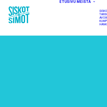
ETUSIVU
MEISTÄ
SISK
TARI
AVOI
KUMP
HANK