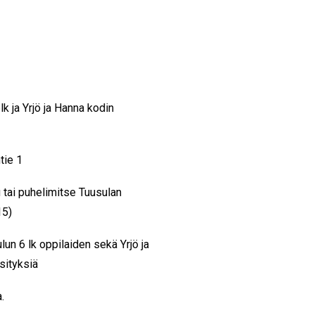
k ja Yrjö ja Hanna kodin
tie 1
i
tai puhelimitse Tuusulan
15)
un 6 lk oppilaiden sekä Yrjö ja
sityksiä
a.