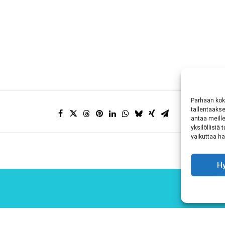
Parhaan kok
tallentaaks
antaa meille
yksilöllisiä
vaikuttaa hai
H