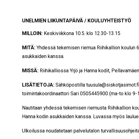
UNELMIEN LIIKUNTAPÄIVÄ / KOULUYHTEISTYÖ
MILLOIN:
Keskiviikkona 10.5. klo 12.30-13.15
MITÄ:
Yhdessä tekemisen riemua Riihikallion koulun 6l
asukkaiden kanssa.
MISSÄ:
Riihikalliossa Yrjö ja Hanna kodit, Pellavamäen
LISÄTIETOJA:
Sähköpostilla
tuusula@siskotjasimot.f
toimintakoordinaattori Sari 0505445900 (ma-to klo 9-
Nautitaan yhdessä tekemisen riemusta Riihikallion koul
Hanna kodin asukkaiden kanssa. Luvassa myös laulue
Ulkoilussa noudatetaan palvelutalon turvallisuusohjeit