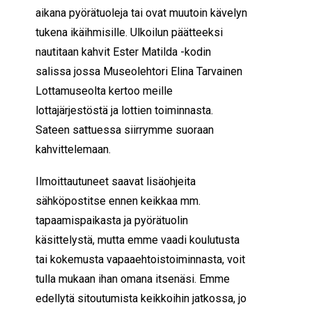
aikana pyörätuoleja tai ovat muutoin kävelyn
tukena ikäihmisille. Ulkoilun päätteeksi
nautitaan kahvit Ester Matilda -kodin
salissa jossa Museolehtori Elina Tarvainen
Lottamuseolta kertoo meille
lottajärjestöstä ja lottien toiminnasta.
Sateen sattuessa siirrymme suoraan
kahvittelemaan.
Ilmoittautuneet saavat lisäohjeita
sähköpostitse ennen keikkaa mm.
tapaamispaikasta ja pyörätuolin
käsittelystä, mutta emme vaadi koulutusta
tai kokemusta vapaaehtoistoiminnasta, voit
tulla mukaan ihan omana itsenäsi. Emme
edellytä sitoutumista keikkoihin jatkossa, jo