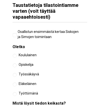
Taustatietoja tilastointiamme
varten (voit täyttää
vapaaehtoisesti)
Aiempi
Osallistun ensimmäistä kertaa Siskojen
osallistuminen
ja Simojen toimintaan
Oletko
Koululainen
Opiskelija
Työssäkäyvä
Eläkeläinen
Työttömänä
Mistä löysit tiedon keikasta?