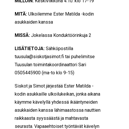
MILLOIN:
Keskiviikkona 4.10. klo 17-19
MITÄ:
Ulkoilemme Ester Matilda -kodin
asukkaiden kanssa
MISSÄ:
Jokelassa Konduktöörinkuja 2
LISÄTIETOJA:
Sähköpostilla
tuusula@siskotjasimot.fi
tai puhelimitse
Tuusulan toimintakoordinaattori Sari
0505445900 (ma-to klo 9-15)
Siskot ja Simot järjestää Ester Matilda -
kodin asukkaille ulkoilukeikan, jonka aikana
käymme kävelyllä yhdessä ikääntyneiden
asukkaiden kanssa lähimaastossa nauttien
raikkaasta syyssäästä ja mahtavasta
seurasta. Vapaaehtoiset työntävät kävelyn