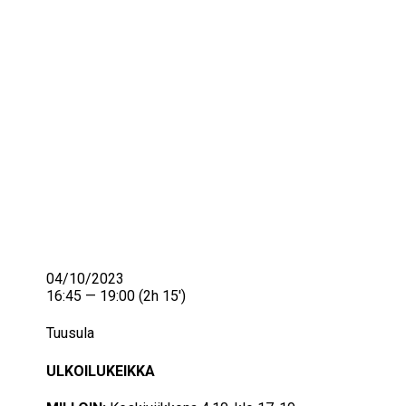
IKÄIHMISET
KOHTAAMISPAIKAT
MIESPORUKAT
YHTEYSTIEDOT
TILAA UUTISKIRJE
YHTEYDENOTTOLOMAKE
04/10/2023
16:45 — 19:00
(2h 15′)
Tuusula
ULKOILUKEIKKA