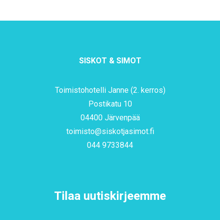
SISKOT & SIMOT
Toimistohotelli Janne (2. kerros)
Postikatu 10
04400 Järvenpää
toimisto@siskotjasimot.fi
044 9733844
Tilaa uutiskirjeemme