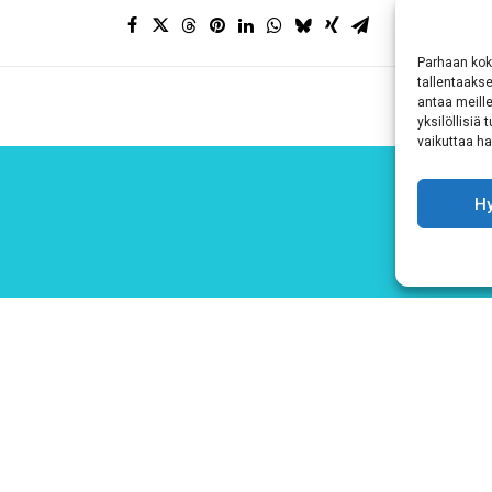
Parhaan kok
tallentaaks
antaa meille
yksilöllisiä
vaikuttaa hai
H
Hyväksyn
ehdot
Tutustu tietosuojaselosteeseemme
tämän linkin kautta!