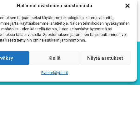
Hallinnoi evästeiden suostumusta
emuksen tarjoamiseksi käytämme teknologioita, kuten evästeitä,
emme ja/tai käyttääksemme laitetietoja. Näiden tekniikoiden hyväksyminen
 mahdollisuuden käsitellä tietoja, kuten selauskäyttäytymistä tai
 tunnuksia tällä sivustolla. Suostumuksen jättäminen tai peruuttaminen voi
tallisesti tiettyihin ominaisuuksiin ja toimintoihin.
yväksy
Kiellä
Näytä asetukset
Evästekäytäntö