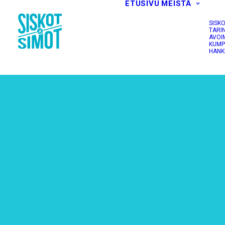
ETUSIVU
MEISTÄ
SISK
TARI
AVOI
KUMP
HANK