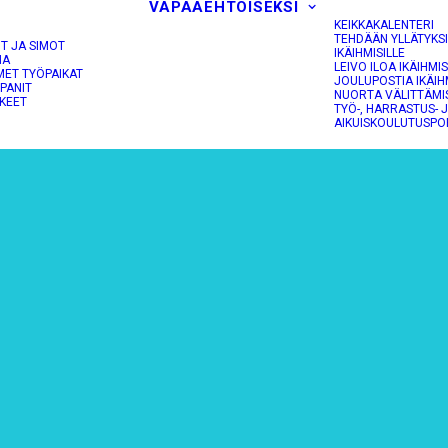
VAPAAEHTOISEKSI
KEIKKAKALENTERI
TEHDÄÄN YLLÄTYKS
OT JA SIMOT
IKÄIHMISILLE
NA
LEIVO ILOA IKÄIHMIS
MET TYÖPAIKAT
JOULUPOSTIA IKÄIH
PANIT
NUORTA VÄLITTÄMI
KEET
TYÖ-, HARRASTUS- 
AIKUISKOULUTUSPO