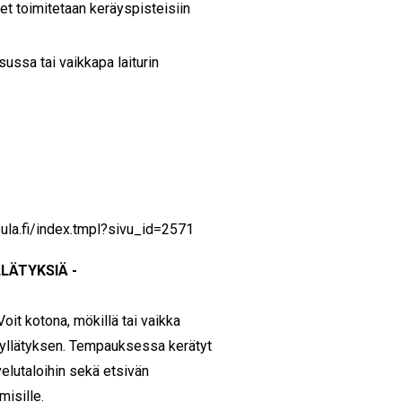
t toimitetaan keräyspisteisiin
sussa tai vaikkapa laiturin
ula.fi/index.tmpl?sivu_id=2571
LLÄTYKSIÄ -
Voit kotona, mökillä tai vaikka
da yllätyksen. Tempauksessa kerätyt
velutaloihin sekä etsivän
misille.