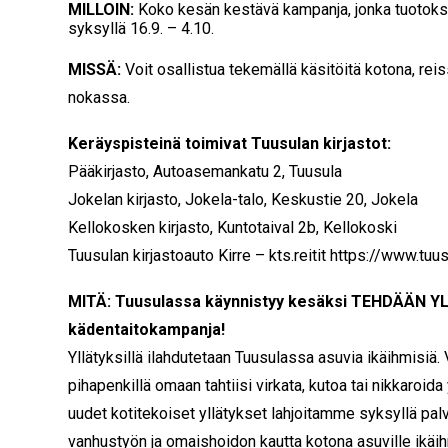
MILLOIN:
Koko kesän kestävä kampanja, jonka tuotokse
syksyllä 16.9. – 4.10.
MISSÄ:
Voit osallistua tekemällä käsitöitä kotona, reis
nokassa.
Keräyspisteinä toimivat Tuusulan kirjastot:
Pääkirjasto, Autoasemankatu 2, Tuusula
Jokelan kirjasto, Jokela-talo, Keskustie 20, Jokela
Kellokosken kirjasto, Kuntotaival 2b, Kellokoski
Tuusulan kirjastoauto Kirre – kts.reitit
https://www.tuus
MITÄ:
Tuusulassa käynnistyy kesäksi TEHDÄÄN Y
kädentaitokampanja!
Yllätyksillä ilahdutetaan Tuusulassa asuvia ikäihmisiä. 
pihapenkillä omaan tahtiisi virkata, kutoa tai nikkaroi
uudet kotitekoiset yllätykset lahjoitamme syksyllä pal
vanhustyön ja omaishoidon kautta kotona asuville ikäih