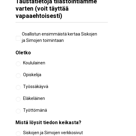
Taustatietoja tilastointiamme
varten (voit täyttää
vapaaehtoisesti)
Aiempi
Osallistun ensimmäistä kertaa Siskojen
osallistuminen
ja Simojen toimintaan
Oletko
Koululainen
Opiskelija
Työssäkäyvä
Eläkeläinen
Työttömänä
Mistä löysit tiedon keikasta?
Siskojen ja Simojen verkkosivut