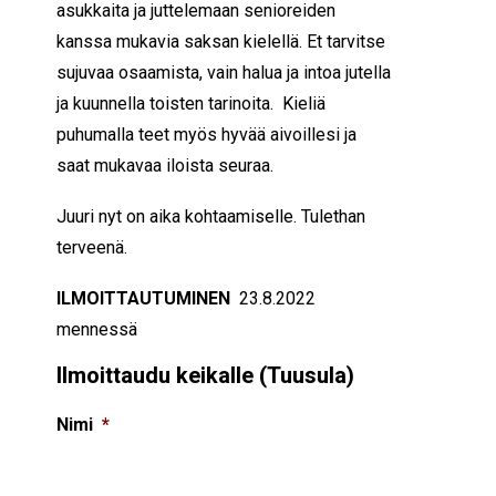
asukkaita ja juttelemaan senioreiden
kanssa mukavia saksan kielellä. Et tarvitse
sujuvaa osaamista, vain halua ja intoa jutella
ja kuunnella toisten tarinoita. Kieliä
puhumalla teet myös hyvää aivoillesi ja
saat mukavaa iloista seuraa.
Juuri nyt on aika kohtaamiselle.
Tulethan
terveenä.
ILMOITTAUTUMINEN
23.8.
2022
mennessä
Ilmoittaudu keikalle (Tuusula)
Nimi
*