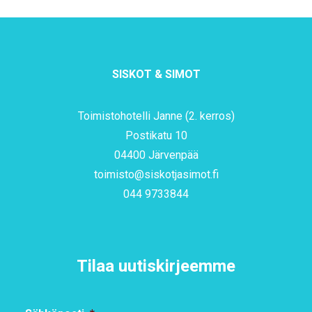
SISKOT & SIMOT
Toimistohotelli Janne (2. kerros)
Postikatu 10
04400 Järvenpää
toimisto@siskotjasimot.fi
044 9733844
Tilaa uutiskirjeemme