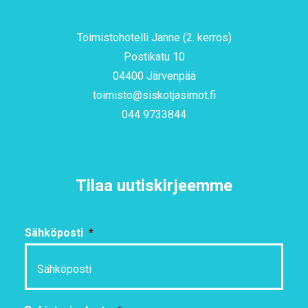
Toimistohotelli Janne (2. kerros)
Postikatu 10
04400 Järvenpää
toimisto@siskotjasimot.fi
044 9733844
Tilaa uutiskirjeemme
Sähköposti
*