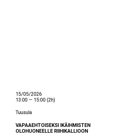
IKÄIHMISET
KOHTAAMISPAIKAT
MIESPORUKAT
YHTEYSTIEDOT
TILAA UUTISKIRJE
YHTEYDENOTTOLOMAKE
15/05/2026
13:00 — 15:00
(2h)
Tuusula
VAPAAEHTOISEKSI IKÄIHMISTEN
OLOHUONEELLE RIIHIKALLIOON