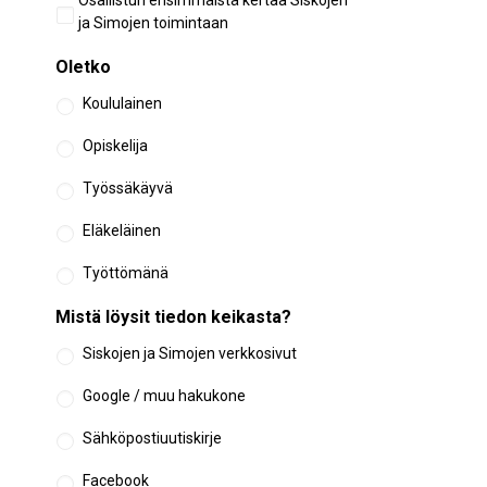
Osallistun ensimmäistä kertaa Siskojen
osallistuminen
ja Simojen toimintaan
Oletko
Koululainen
Opiskelija
Työssäkäyvä
Eläkeläinen
Työttömänä
Mistä löysit tiedon keikasta?
Siskojen ja Simojen verkkosivut
Google / muu hakukone
Sähköpostiuutiskirje
Facebook