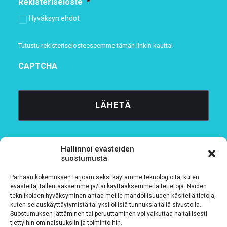
Rekisteriseloste
*
Hyväksyn ehdot
Tutustu rekisteriselosteeseemme
tämän linkin kautta!
CAPTCHA
Hallinnoi evästeiden
suostumusta
Parhaan kokemuksen tarjoamiseksi käytämme teknologioita, kuten
Tietosuojaseloste
evästeitä, tallentaaksemme ja/tai käyttääksemme laitetietoja. Näiden
tekniikoiden hyväksyminen antaa meille mahdollisuuden käsitellä tietoja,
kuten selauskäyttäytymistä tai yksilöllisiä tunnuksia tällä sivustolla.
Verkkolaskutustiedot
Suostumuksen jättäminen tai peruuttaminen voi vaikuttaa haitallisesti
tiettyihin ominaisuuksiin ja toimintoihin.