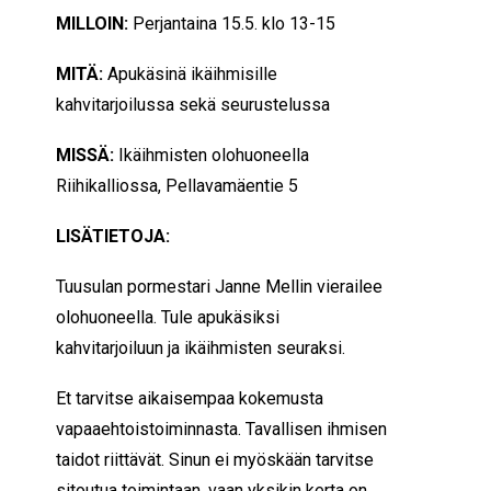
MILLOIN:
Perjantaina 15.5. klo 13-15
MITÄ:
Apukäsinä ikäihmisille
kahvitarjoilussa sekä seurustelussa
MISSÄ:
Ikäihmisten olohuoneella
Riihikalliossa, Pellavamäentie 5
LISÄTIETOJA:
Tuusulan pormestari Janne Mellin vierailee
olohuoneella. Tule apukäsiksi
kahvitarjoiluun ja ikäihmisten seuraksi.
Et tarvitse aikaisempaa kokemusta
vapaaehtoistoiminnasta. Tavallisen ihmisen
taidot riittävät. Sinun ei myöskään tarvitse
sitoutua toimintaan, vaan yksikin kerta on