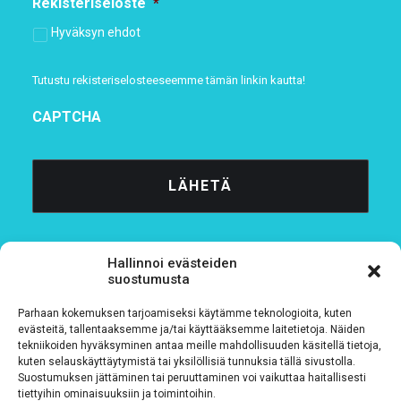
Rekisteriseloste
*
Hyväksyn ehdot
Tutustu rekisteriselosteeseemme
tämän linkin kautta!
CAPTCHA
Hallinnoi evästeiden
suostumusta
Parhaan kokemuksen tarjoamiseksi käytämme teknologioita, kuten
Tietosuojaseloste
evästeitä, tallentaaksemme ja/tai käyttääksemme laitetietoja. Näiden
tekniikoiden hyväksyminen antaa meille mahdollisuuden käsitellä tietoja,
kuten selauskäyttäytymistä tai yksilöllisiä tunnuksia tällä sivustolla.
Verkkolaskutustiedot
Suostumuksen jättäminen tai peruuttaminen voi vaikuttaa haitallisesti
tiettyihin ominaisuuksiin ja toimintoihin.