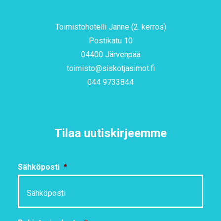
Toimistohotelli Janne (2. kerros)
Postikatu 10
04400 Järvenpää
toimisto@siskotjasimot.fi
044 9733844
Tilaa uutiskirjeemme
Sähköposti
*