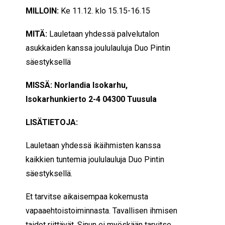
MILLOIN:
Ke 11.12. klo 15.15-16.15
MITÄ:
Lauletaan yhdessä palvelutalon
asukkaiden kanssa joululauluja Duo Pintin
säestyksellä
MISSÄ: Norlandia Isokarhu,
Isokarhunkierto 2-4 04300 Tuusula
LISÄTIETOJA:
Lauletaan yhdessä ikäihmisten kanssa
kaikkien tuntemia joululauluja Duo Pintin
säestyksellä.
Et tarvitse aikaisempaa kokemusta
vapaaehtoistoiminnasta. Tavallisen ihmisen
taidot riittävät. Sinun ei myöskään tarvitse