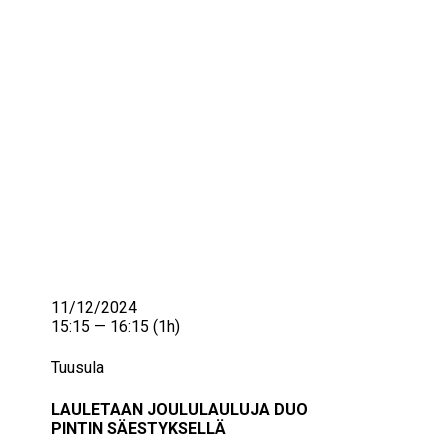
IKÄIHMISET
KOHTAAMISPAIKAT
MIESPORUKAT
YHTEYSTIEDOT
TILAA UUTISKIRJE
YHTEYDENOTTOLOMAKE
11/12/2024
15:15 — 16:15
(1h)
Tuusula
LAULETAAN JOULULAULUJA DUO
PINTIN SÄESTYKSELLÄ