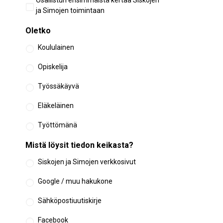
Osallistun ensimmäistä kertaa Siskojen
osallistuminen
ja Simojen toimintaan
Oletko
Koululainen
Opiskelija
Työssäkäyvä
Eläkeläinen
Työttömänä
Mistä löysit tiedon keikasta?
Siskojen ja Simojen verkkosivut
Google / muu hakukone
Sähköpostiuutiskirje
Facebook