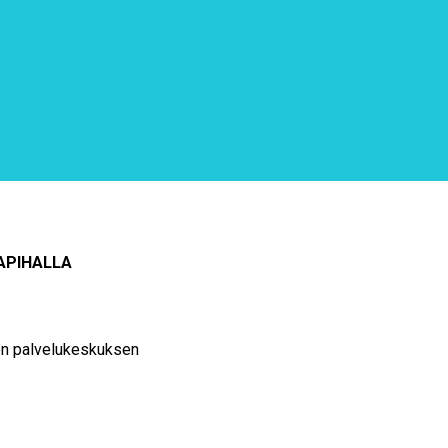
KAPIHALLA
lion palvelukeskuksen