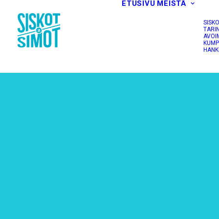
ETUSIVU
MEISTÄ
SISK
TARI
AVOI
KUMP
HANK