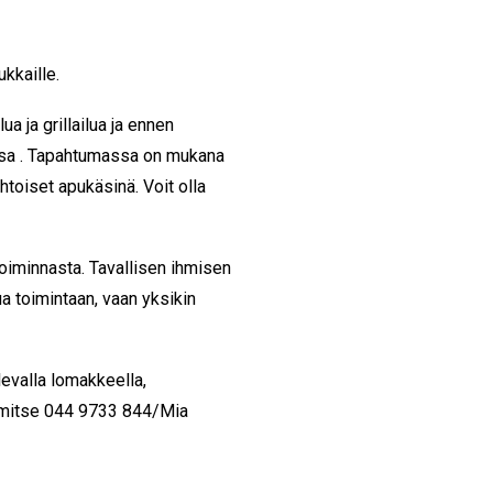
kkaille.
a ja grillailua ja ennen
ssa . Tapahtumassa on mukana
htoiset apukäsinä. Voit olla
oiminnasta. Tavallisen ihmisen
ua toimintaan, vaan yksikin
levalla lomakkeella,
limitse 044 9733 844/Mia