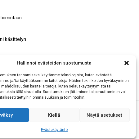
 toimintaan
ni käsittelyn
Hallinnoi evästeiden suostumusta
emuksen tarjoamiseksi käytämme teknologioita, kuten evästeitä,
emme ja/tai käyttääksemme laitetietoja. Näiden tekniikoiden hyväksyminen
 mahdollisuuden käsitellä tietoja, kuten selauskäyttäytymistä tai
 tunnuksia tällä sivustolla. Suostumuksen jättäminen tai peruuttaminen voi
tallisesti tiettyihin ominaisuuksiin ja toimintoihin.
yväksy
Kiellä
Näytä asetukset
Evästekäytäntö