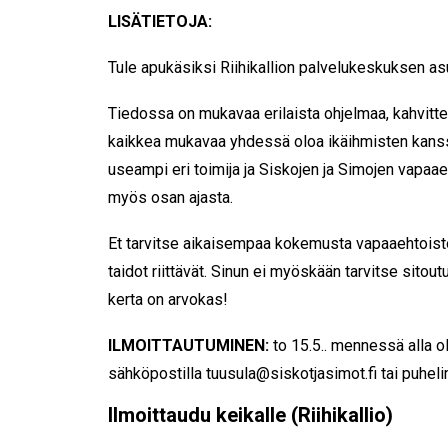
LISÄTIETOJA:
Tule apukäsiksi Riihikallion palvelukeskuksen asu
Tiedossa on mukavaa erilaista ohjelmaa, kahvittelu
kaikkea mukavaa yhdessä oloa ikäihmisten kan
useampi eri toimija ja Siskojen ja Simojen vapaae
myös osan ajasta.
Et tarvitse aikaisempaa kokemusta vapaaehtoist
taidot riittävät. Sinun ei myöskään tarvitse sitout
kerta on arvokas!
ILMOITTAUTUMINEN:
to 15.5.. mennessä alla o
sähköpostilla tuusula@siskotjasimot.fi tai puhe
Ilmoittaudu keikalle (Riihikallio)