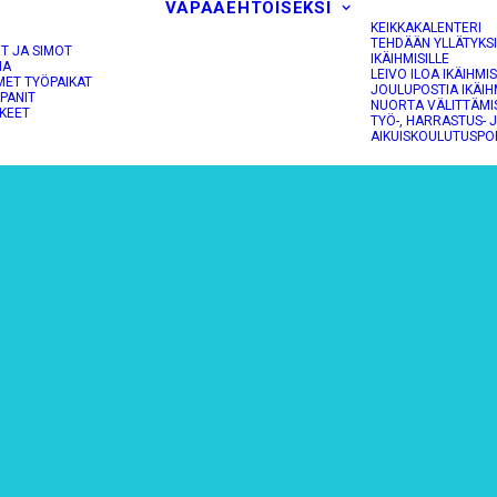
VAPAAEHTOISEKSI
KEIKKAKALENTERI
TEHDÄÄN YLLÄTYKS
OT JA SIMOT
IKÄIHMISILLE
NA
LEIVO ILOA IKÄIHMIS
MET TYÖPAIKAT
JOULUPOSTIA IKÄIH
PANIT
NUORTA VÄLITTÄMI
KEET
TYÖ-, HARRASTUS- 
AIKUISKOULUTUSPO