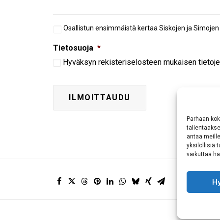
Aiempi
Osallistun ensimmäistä kertaa Siskojen ja Simojen
osallistuminen
Tietosuoja
*
Hyväksyn
rekisteriselosteen
mukaisen tietoje
Parhaan kok
tallentaaks
antaa meille
yksilöllisiä
vaikuttaa hai
H