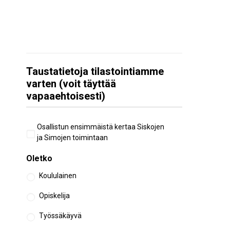
Taustatietoja tilastointiamme
varten (voit täyttää
vapaaehtoisesti)
Aiempi
Osallistun ensimmäistä kertaa Siskojen
osallistuminen
ja Simojen toimintaan
Oletko
Koululainen
Opiskelija
Työssäkäyvä