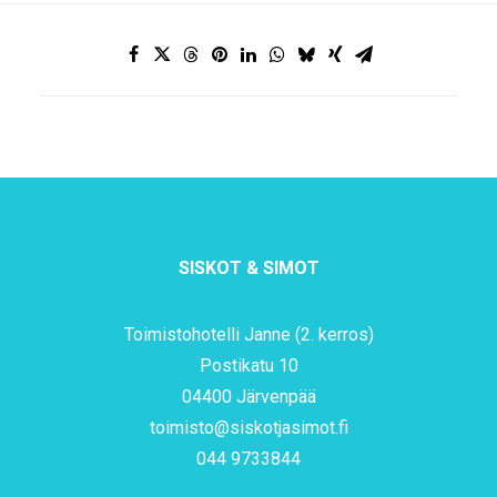
SISKOT & SIMOT
Toimistohotelli Janne (2. kerros)
Postikatu 10
04400 Järvenpää
toimisto@siskotjasimot.fi
044 9733844