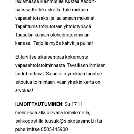
laulamassa ikäihmisille Kustaa Aadolf-
salissa Kellokoskella. Tule mukaan
vapaaehtoiseksi ja laulamaan mukana!
Tapahtuma toteutetaan
yhteistyössä
Tuusulan kunnan olohuonetoiminnan
kanssa.
Tarjolla myös kahvit ja pullat!
Et tarvitse aikaisempaa kokemusta
vapaaehtoistoiminnasta. Tavallisen ihmisen
taidot riittävät. Sinun ei myöskään tarvitse
sitoutua toimintaan, vaan yksikin kerta on
arvokas!
ILMOITTAUTUMINEN:
Su 17.11.
mennessä alla olevalla lomakkeella,
sähköpostilla tuusula@siskotjasimot.fi tai
puhelimitse 0505445900