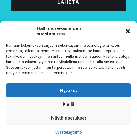
Hallinnoi evästeiden
suostumusta
Parhaan kokemuksen tarjoamiseksi käytämme teknologioita, kuten
Tietosuojaseloste
evästeitä, tallentaaksemme ja/tai käyttääksemme laitetietoja. Näiden
tekniikoiden hyväksyminen antaa meille mahdollisuuden käsitellä tietoja,
kuten selauskäyttäytymistä tai yksilöllisiä tunnuksia tällä sivustolla.
Verkkolaskutustiedot
Suostumuksen jättäminen tai peruuttaminen voi vaikuttaa haitallisesti
tiettyihin ominaisuuksiin ja toimintoihin.
Materiaalipankki
Hyväksy
Kiellä
Näytä asetukset
Evästekäytäntö