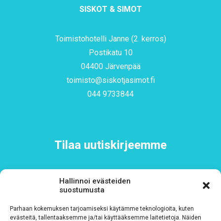
SISKOT & SIMOT
Toimistohotelli Janne (2. kerros)
Postikatu 10
04400 Järvenpää
toimisto@siskotjasimot.fi
044 9733844
Tilaa uutiskirjeemme
Sähköposti
*
Hallinnoi evästeiden
suostumusta
Parhaan kokemuksen tarjoamiseksi käytämme teknologioita, kuten
evästeitä, tallentaaksemme ja/tai käyttääksemme laitetietoja. Näiden