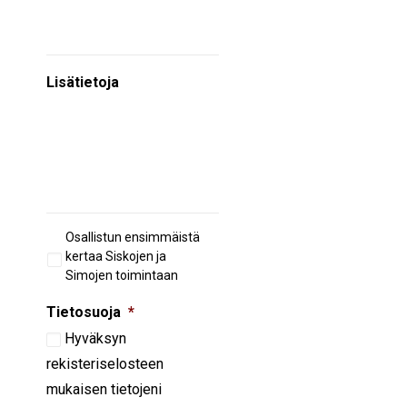
Lisätietoja
Aiempi
Osallistun ensimmäistä
osallistuminen
kertaa Siskojen ja
Simojen toimintaan
Tietosuoja
*
Hyväksyn
rekisteriselosteen
mukaisen tietojeni