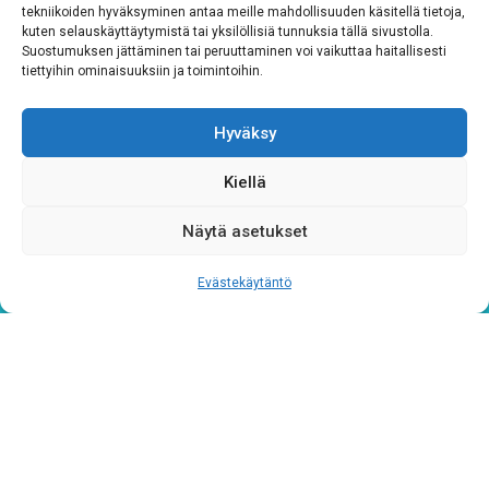
tekniikoiden hyväksyminen antaa meille mahdollisuuden käsitellä tietoja,
Rekisteriseloste
*
kuten selauskäyttäytymistä tai yksilöllisiä tunnuksia tällä sivustolla.
Suostumuksen jättäminen tai peruuttaminen voi vaikuttaa haitallisesti
Hyväksyn ehdot
tiettyihin ominaisuuksiin ja toimintoihin.
Tutustu rekisteriselosteeseemme
tämän linkin kautta!
Hyväksy
CAPTCHA
Kiellä
Näytä asetukset
Evästekäytäntö
Tietosuojaseloste
Verkkolaskutustiedot