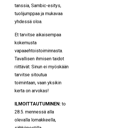
tanssia, Sambic-esitys,
tuolijumppaa ja mukavaa
yhdessä oloa.
Et tarvitse aikaisempaa
kokemusta
vapaaehtoistoiminnasta.
Tavallisen ihmisen taidot
riittävät. Sinun ei myöskään
tarvitse sitoutua
toimintaan, vaan yksikin
kerta on arvokas!
ILMOITTAUTUMINEN:
to
28.5. mennessä alla
olevalla lomakkeella,
sähköpostilla