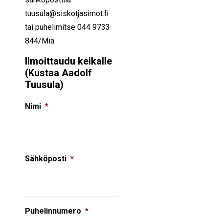
tuusula@siskotjasimot.fi
tai puhelimitse 044 9733
844/Mia
Ilmoittaudu keikalle
(Kustaa Aadolf
Tuusula)
Nimi
*
Sähköposti
*
Puhelinnumero
*