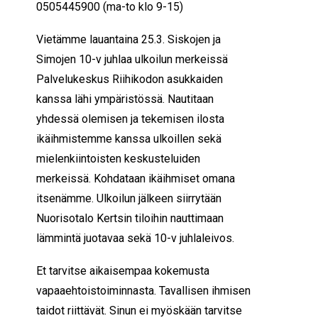
0505445900 (ma-to klo 9-15)
Vietämme lauantaina 25.3. Siskojen ja
Simojen 10-v juhlaa ulkoilun merkeissä
Palvelukeskus Riihikodon asukkaiden
kanssa lähi ympäristössä. Nautitaan
yhdessä olemisen ja tekemisen ilosta
ikäihmistemme kanssa ulkoillen sekä
mielenkiintoisten keskusteluiden
merkeissä. Kohdataan ikäihmiset omana
itsenämme. Ulkoilun jälkeen siirrytään
Nuorisotalo Kertsin tiloihin nauttimaan
lämmintä juotavaa sekä 10-v juhlaleivos.
Et tarvitse aikaisempaa kokemusta
vapaaehtoistoiminnasta. Tavallisen ihmisen
taidot riittävät. Sinun ei myöskään tarvitse