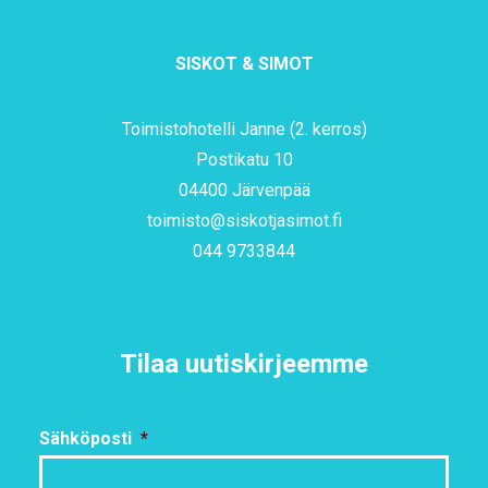
SISKOT & SIMOT
Toimistohotelli Janne (2. kerros)
Postikatu 10
04400 Järvenpää
toimisto@siskotjasimot.fi
044 9733844
Tilaa uutiskirjeemme
Sähköposti
*