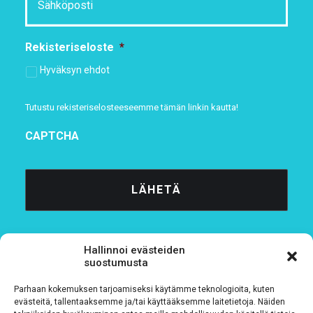
Rekisteriseloste
*
Hyväksyn ehdot
Tutustu rekisteriselosteeseemme
tämän linkin kautta!
CAPTCHA
Hallinnoi evästeiden
suostumusta
Parhaan kokemuksen tarjoamiseksi käytämme teknologioita, kuten
Tietosuojaseloste
evästeitä, tallentaaksemme ja/tai käyttääksemme laitetietoja. Näiden