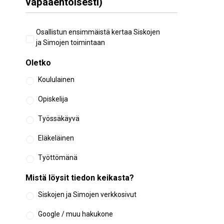
vapaaehtoisesti)
Aiempi
Osallistun ensimmäistä kertaa Siskojen
osallistuminen
ja Simojen toimintaan
Oletko
Koululainen
Opiskelija
Työssäkäyvä
Eläkeläinen
Työttömänä
Mistä löysit tiedon keikasta?
Siskojen ja Simojen verkkosivut
Google / muu hakukone