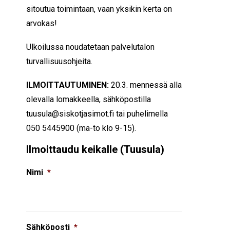
sitoutua toimintaan, vaan yksikin kerta on
arvokas!
Ulkoilussa noudatetaan palvelutalon
turvallisuusohjeita.
ILMOITTAUTUMINEN:
20.3. mennessä alla
olevalla lomakkeella, sähköpostilla
tuusula@siskotjasimot.fi tai puhelimella
050 5445900 (ma-to klo 9-15).
Ilmoittaudu keikalle (Tuusula)
Nimi
*
Sähköposti
*