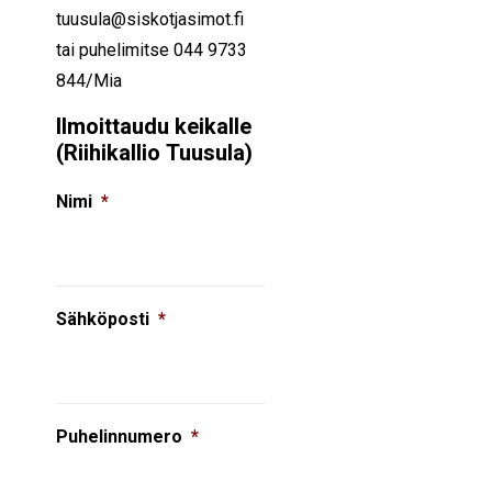
tuusula@siskotjasimot.fi
tai puhelimitse 044 9733
844/Mia
Ilmoittaudu keikalle
(Riihikallio Tuusula)
Nimi
*
Sähköposti
*
Puhelinnumero
*