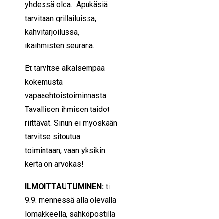
yhdessä oloa. Apukäsiä
tarvitaan grillailuissa,
kahvitarjoilussa,
ikäihmisten seurana.
Et tarvitse aikaisempaa
kokemusta
vapaaehtoistoiminnasta.
Tavallisen ihmisen taidot
riittävät. Sinun ei myöskään
tarvitse sitoutua
toimintaan, vaan yksikin
kerta on arvokas!
ILMOITTAUTUMINEN:
ti
9.9. mennessä alla olevalla
lomakkeella, sähköpostilla