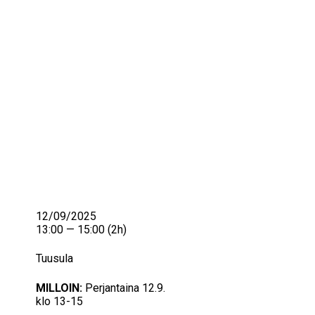
IKÄIHMISET
KOHTAAMISPAIKAT
MIESPORUKAT
YHTEYSTIEDOT
TILAA UUTISKIRJE
YHTEYDENOTTOLOMAKE
12/09/2025
13:00 — 15:00
(2h)
Tuusula
MILLOIN:
Perjantaina 12.9.
klo 13-15