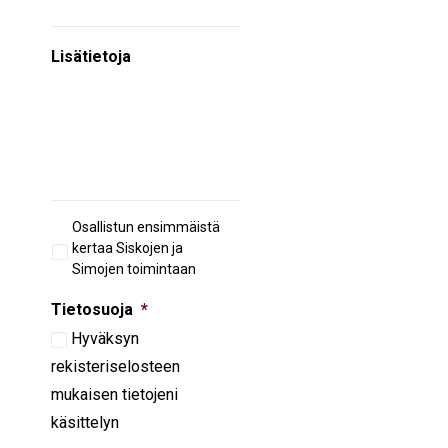
Lisätietoja
Aiempi
Osallistun ensimmäistä
osallistuminen
kertaa Siskojen ja
Simojen toimintaan
Tietosuoja
*
Hyväksyn
rekisteriselosteen
mukaisen tietojeni
käsittelyn