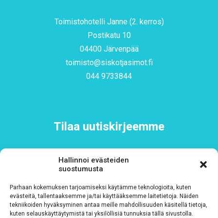
Toimistohotelli Janne (2. kerros)
Postikatu 10
04400 Järvenpää
toimisto@siskotjasimot.fi
044 9733844
Tilaa uutiskirjeemme
Sähköposti
*
Hallinnoi evästeiden
suostumusta
Parhaan kokemuksen tarjoamiseksi käytämme teknologioita, kuten
evästeitä, tallentaaksemme ja/tai käyttääksemme laitetietoja. Näiden
tekniikoiden hyväksyminen antaa meille mahdollisuuden käsitellä tietoja,
kuten selauskäyttäytymistä tai yksilöllisiä tunnuksia tällä sivustolla.
Rekisteriseloste
*