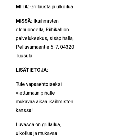
MITÄ:
Grillausta ja ulkoilua
MISSÄ:
Ikäihmisten
olohuoneella, Riihikallion
palvelukeskus, sisäpihalla,
Pellavamäentie 5-7, 04320
Tuusula
LISÄTIETOJA:
Tule vapaaehtoiseksi
viettämään pihalle
mukavaa aikaa ikäihmisten
kanssa!
Luvassa on grillailua,
ulkoilua ja mukavaa