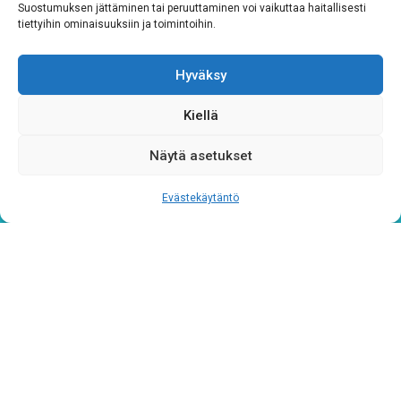
Suostumuksen jättäminen tai peruuttaminen voi vaikuttaa haitallisesti
Hyväksyn ehdot
tiettyihin ominaisuuksiin ja toimintoihin.
Tutustu rekisteriselosteeseemme
tämän linkin kautta!
Hyväksy
CAPTCHA
Kiellä
Näytä asetukset
Evästekäytäntö
Tietosuojaseloste
Verkkolaskutustiedot
Materiaalipankki