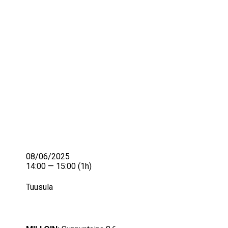
IKÄIHMISET
KOHTAAMISPAIKAT
MIESPORUKAT
YHTEYSTIEDOT
TILAA UUTISKIRJE
YHTEYDENOTTOLOMAKE
08/06/2025
14:00 — 15:00
(1h)
Tuusula