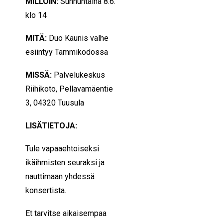
MILLOIN:
Sunnuntaina 8.6.
klo 14
MITÄ:
Duo Kaunis valhe
esiintyy Tammikodossa
MISSÄ:
Palvelukeskus
Riihikoto, Pellavamäentie
3, 04320 Tuusula
LISÄTIETOJA:
Tule vapaaehtoiseksi
ikäihmisten seuraksi ja
nauttimaan yhdessä
konsertista.
Et tarvitse aikaisempaa