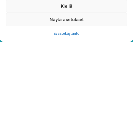
Kiellä
Näytä asetukset
Evästekäytäntö
Tietosuojaseloste
Verkkolaskutustiedot
Materiaalipankki