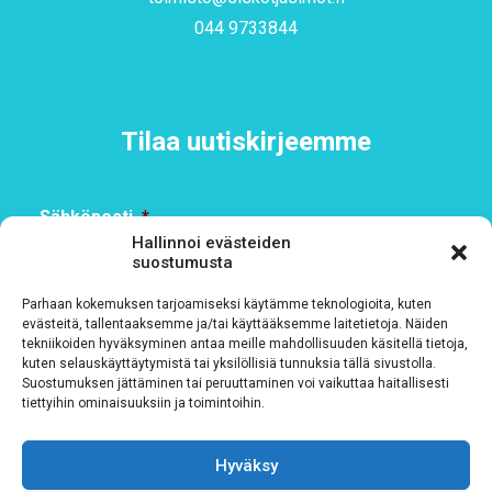
044 9733844
Tilaa uutiskirjeemme
Sähköposti
*
Hallinnoi evästeiden
suostumusta
Parhaan kokemuksen tarjoamiseksi käytämme teknologioita, kuten
evästeitä, tallentaaksemme ja/tai käyttääksemme laitetietoja. Näiden
Rekisteriseloste
*
tekniikoiden hyväksyminen antaa meille mahdollisuuden käsitellä tietoja,
kuten selauskäyttäytymistä tai yksilöllisiä tunnuksia tällä sivustolla.
Hyväksyn ehdot
Suostumuksen jättäminen tai peruuttaminen voi vaikuttaa haitallisesti
tiettyihin ominaisuuksiin ja toimintoihin.
Tutustu rekisteriselosteeseemme
tämän linkin kautta!
Hyväksy
CAPTCHA