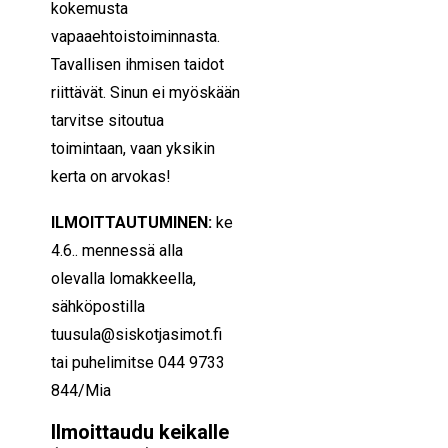
kokemusta
vapaaehtoistoiminnasta.
Tavallisen ihmisen taidot
riittävät. Sinun ei myöskään
tarvitse sitoutua
toimintaan, vaan yksikin
kerta on arvokas!
ILMOITTAUTUMINEN:
ke
4.6.. mennessä alla
olevalla lomakkeella,
sähköpostilla
tuusula@siskotjasimot.fi
tai puhelimitse 044 9733
844/Mia
Ilmoittaudu keikalle