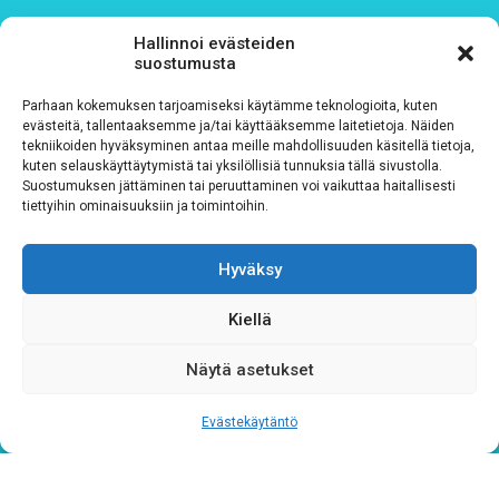
Hallinnoi evästeiden
suostumusta
Parhaan kokemuksen tarjoamiseksi käytämme teknologioita, kuten
evästeitä, tallentaaksemme ja/tai käyttääksemme laitetietoja. Näiden
tekniikoiden hyväksyminen antaa meille mahdollisuuden käsitellä tietoja,
kuten selauskäyttäytymistä tai yksilöllisiä tunnuksia tällä sivustolla.
Suostumuksen jättäminen tai peruuttaminen voi vaikuttaa haitallisesti
tiettyihin ominaisuuksiin ja toimintoihin.
Tietosuojaseloste
Hyväksy
Verkkolaskutustiedot
Kiellä
Materiaalipankki
Näytä asetukset
Evästekäytäntö