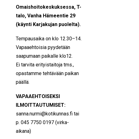
Omaishoitokeskuksessa, T-
talo, Vanha Hämeentie 29
(käynti Karjakujan puolelta).
Tempausaika on klo 12.30–14.
Vapaaehtoisia pyydetään
saapumaan paikalle klo12.
Ei tarvita erityistaitoja tms.,
opastamme tehtävään paikan
päällä.
VAPAAEHTOISEKSI
ILMOITTAUTUMISET:
sanna.nurmi@kotikunnas.fi
tai
p. 045 7750 0197 (virka-
aikana)