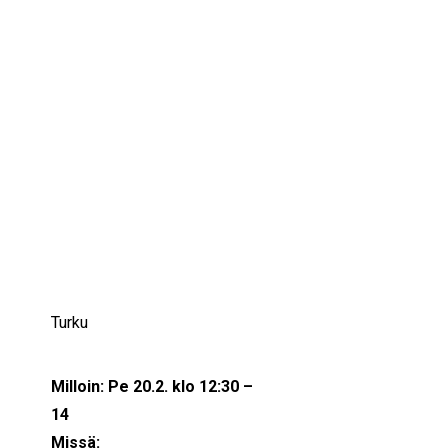
IKÄIHMISET
KOHTAAMISPAIKAT
MIESPORUKAT
YHTEYSTIEDOT
TILAA UUTISKIRJE
YHTEYDENOTTOLOMAKE
20/02/2026
12:30 — 14:00
(1h 30′)
Turku
Milloin: Pe 20.2. klo 12:30 –
14
Missä: