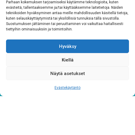
Parhaan kokemuksen tarjoamiseksi käytämme teknologioita, kuten
Tutustu rekisteriselosteeseemme
tämän linkin kautta!
evästeitä, tallentaaksemme ja/tai käyttääksemme laitetietoja. Näiden
tekniikoiden hyväksyminen antaa meille mahdollisuuden käsitellä tietoja,
CAPTCHA
kuten selauskäyttäytymistä tai yksilöllisiä tunnuksia tällä sivustolla.
Suostumuksen jättäminen tai peruuttaminen voi vaikuttaa haitallisesti
tiettyihin ominaisuuksiin ja toimintoihin.
Hyväksy
Kiellä
Näytä asetukset
Tietosuojaseloste
Evästekäytäntö
Verkkolaskutustiedot
Materiaalipankki