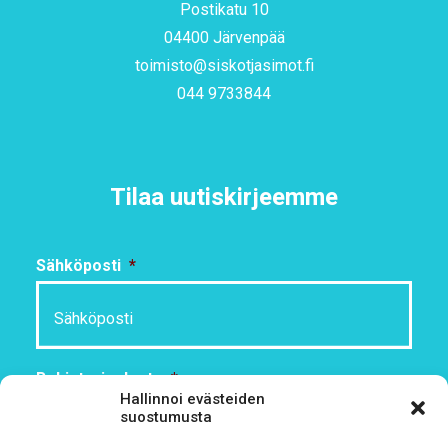
Postikatu 10
04400 Järvenpää
toimisto@siskotjasimot.fi
044 9733844
Tilaa uutiskirjeemme
Sähköposti
*
Rekisteriseloste
*
Hallinnoi evästeiden
Hyväksyn ehdot
suostumusta