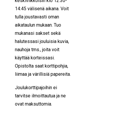
keskiviikkoisin klo 12:30-
14:45 välisenä aikana. Voit
tulla joustavasti oman
aikataulun mukaan.
Tuo
mukanasi sakset sekä
halutessasi jouluisia kuvia,
nauhoja tms., joita voit
käyttää korteissasi.
Opistolta saat korttipohjia,
liimaa ja värillisiä papereita.
Joulukorttipajoihin ei
tarvitse ilmoittautua ja ne
ovat maksuttomia.