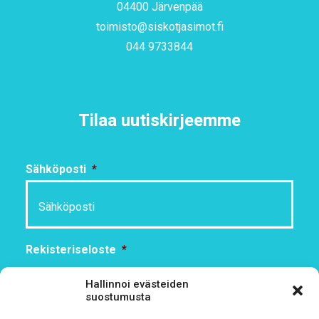
04400 Järvenpää
toimisto@siskotjasimot.fi
044 9733844
Tilaa uutiskirjeemme
Sähköposti
*
Rekisteriseloste
*
Hyväksyn ehdot
Hallinnoi evästeiden
suostumusta
Tutustu rekisteriselosteeseemme
tämän linkin kautta!