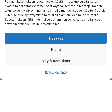
Parhaan kokemuksen tarjoamiseksi käytämme teknologioita, kuten
evästeitä, tallentaaksemme ja/tai käyttääksemme laitetietoja. Näiden
CAPTCHA
tekniikoiden hyväksyminen antaa meille mahdollisuuden käsitellä tietoja,
kuten selauskäyttäytymistä tai yksilöllisiä tunnuksia tällä sivustolla.
Suostumuksen jättäminen tai peruuttaminen voi vaikuttaa haitallisesti
tiettyihin ominaisuuksiin ja toimintoihin.
Hyväksy
Kiellä
Näytä asetukset
Tietosuojaseloste
Evästekäytäntö
Verkkolaskutustiedot
Materiaalipankki