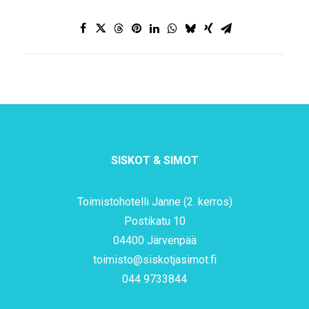
SISKOT & SIMOT
Toimistohotelli Janne (2. kerros)
Postikatu 10
04400 Järvenpää
toimisto@siskotjasimot.fi
044 9733844