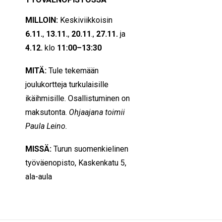
MILLOIN:
Keskiviikkoisin
6.11.
,
13.11.
,
20.11
.,
27.11.
ja
4.12.
klo
11:00–13:30
MITÄ:
Tule tekemään
joulukortteja turkulaisille
ikäihmisille. Osallistuminen on
maksutonta.
Ohjaajana toimii
Paula Leino.
MISSÄ:
Turun suomenkielinen
työväenopisto,
Kaskenkatu 5,
ala-aula