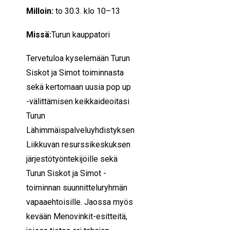
Milloin:
to 30.3. klo 10–13
Missä:
Turun kauppatori
Tervetuloa kyselemään Turun
Siskot ja Simot toiminnasta
sekä kertomaan uusia pop up
-välittämisen keikkaideoitasi
Turun
Lähimmäispalveluyhdistyksen
Liikkuvan resurssikeskuksen
järjestötyöntekijöille sekä
Turun Siskot ja Simot -
toiminnan suunnitteluryhmän
vapaaehtoisille. Jaossa myös
kevään Menovinkit-esitteitä,