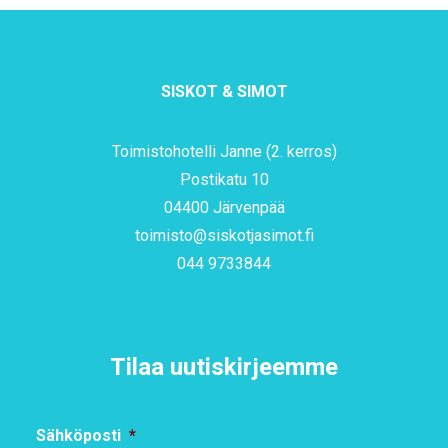
SISKOT & SIMOT
Toimistohotelli Janne (2. kerros)
Postikatu 10
04400 Järvenpää
toimisto@siskotjasimot.fi
044 9733844
Tilaa uutiskirjeemme
Sähköposti
*