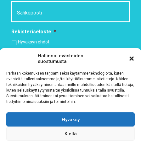
Rekisteriseloste
*
Hyväksyn ehdot
Hallinnoi evästeiden
Tutustu rekisteriselosteeseemme
tämän linkin kautta!
suostumusta
CAPTCHA
Parhaan kokemuksen tarjoamiseksi käytämme teknologioita, kuten
evästeitä, tallentaaksemme ja/tai käyttääksemme laitetietoja. Näiden
tekniikoiden hyväksyminen antaa meille mahdollisuuden käsitellä tietoja,
kuten selauskäyttäytymistä tai yksilöllisiä tunnuksia tällä sivustolla.
Suostumuksen jättäminen tai peruuttaminen voi vaikuttaa haitallisesti
tiettyihin ominaisuuksiin ja toimintoihin.
Hyväksy
Kiellä