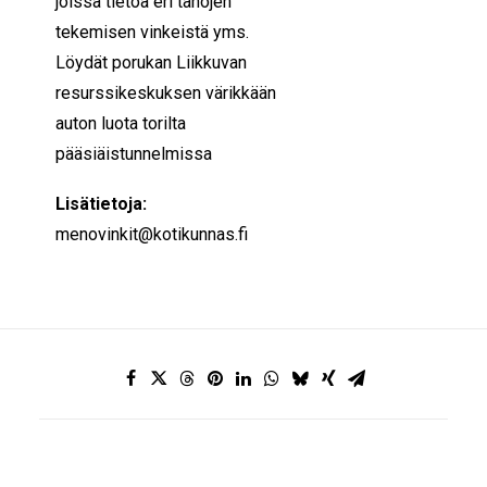
joissa tietoa eri tahojen
tekemisen vinkeistä yms.
Löydät porukan Liikkuvan
resurssikeskuksen värikkään
auton luota torilta
pääsiäistunnelmissa
Lisätietoja:
menovinkit@kotikunnas.fi