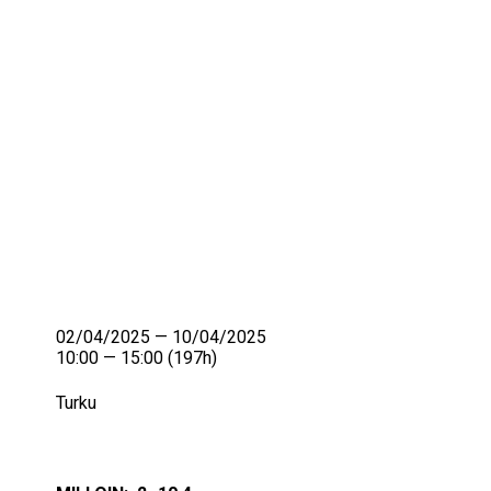
IKÄIHMISET
KOHTAAMISPAIKAT
MIESPORUKAT
YHTEYSTIEDOT
TILAA UUTISKIRJE
YHTEYDENOTTOLOMAKE
02/04/2025 — 10/04/2025
10:00 — 15:00
(197h)
Turku