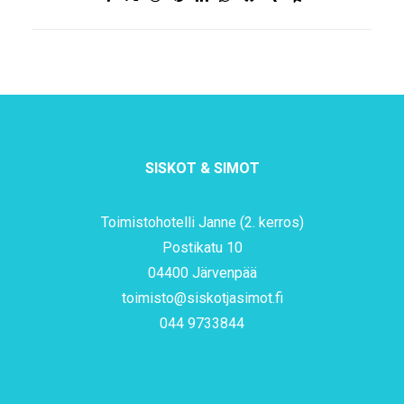
SISKOT & SIMOT
Toimistohotelli Janne (2. kerros)
Postikatu 10
04400 Järvenpää
toimisto@siskotjasimot.fi
044 9733844