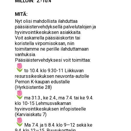
MILLOIN: 2.-10.4
MITÄ:
Nyt olisi mahdollista ilahduttaa
pääsiäistervehdyksellä palvelutalojen ja
hyvinvointikeskuksen asiakkaita.
Voit askarrella pääsiäiskortin tai
koristella virpomisoksan, niin
toimitamme ne perille ilahduttamaan
vanhuksia.
Pääsiäistervehdyksesi voit toimittaa:
to 10.4. klo 9.30-11 Liikkuvan
resurssikeskuksen neuvonta-autolle
Pernon K-kaupan edustalle
(Hyrköistentie 28)
ma 31.3., ke 2.4., ma 7.4. tai ke 9.4.
klo 10-15 Lehmusvalkaman
hyvinvointikeskuksen infopisteelle
(Karviaiskatu 7)
Ma 7.4. ja ti 8.4. klo 9—12 sekä ke
9.4. klo 12—15, Ruusukorttelin