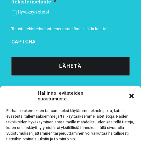
Rekisteriseloste
*
Hyväksyn ehdot
Tutustu rekisteriselosteeseemme
tämän linkin kautta!
CAPTCHA
Hallinnoi evästeiden
suostumusta
Parhaan kokemuksen tarjoamiseksi käytämme teknologioita, kuten
Tietosuojaseloste
evästeitä, tallentaaksemme ja/tai käyttääksemme laitetietoja. Näiden
tekniikoiden hyväksyminen antaa meille mahdollisuuden käsitellä tietoja,
kuten selauskäyttäytymistä tai yksilöllisiä tunnuksia tällä sivustolla.
Verkkolaskutustiedot
Suostumuksen jättäminen tai peruuttaminen voi vaikuttaa haitallisesti
tiettyihin ominaisuuksiin ja toimintoihin.