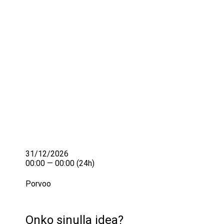
IKÄIHMISET
KOHTAAMISPAIKAT
MIESPORUKAT
YHTEYSTIEDOT
TILAA UUTISKIRJE
YHTEYDENOTTOLOMAKE
31/12/2026
00:00 — 00:00
(24h)
Porvoo
Onko sinulla idea?