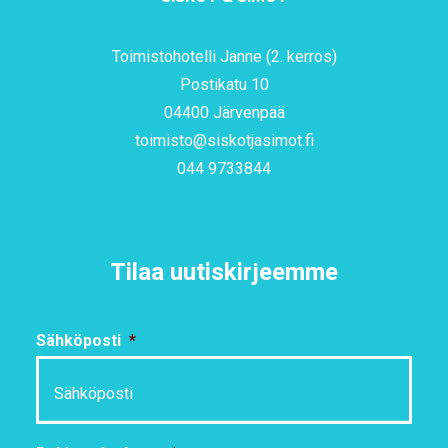
Toimistohotelli Janne (2. kerros)
Postikatu 10
04400 Järvenpää
toimisto@siskotjasimot.fi
044 9733844
Tilaa uutiskirjeemme
Sähköposti
*