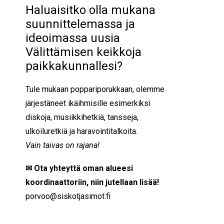
Haluaisitko olla mukana
suunnittelemassa ja
ideoimassa uusia
Välittämisen keikkoja
paikkakunnallesi?
Tule mukaan poppariporukkaan, olemme
järjestäneet ikäihmisille esimerkiksi
diskoja, musiikkihetkiä, tansseja,
ulkoiluretkiä ja haravointitalkoita.
Vain taivas on rajana!
✉ Ota yhteyttä oman alueesi
koordinaattoriin, niin jutellaan lisää!
porvoo@siskotjasimot.fi