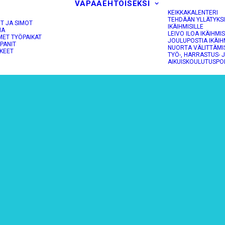
VAPAAEHTOISEKSI
KEIKKAKALENTERI
TEHDÄÄN YLLÄTYKS
OT JA SIMOT
IKÄIHMISILLE
NA
LEIVO ILOA IKÄIHMIS
MET TYÖPAIKAT
JOULUPOSTIA IKÄIH
PANIT
NUORTA VÄLITTÄMI
KEET
TYÖ-, HARRASTUS- 
AIKUISKOULUTUSPO