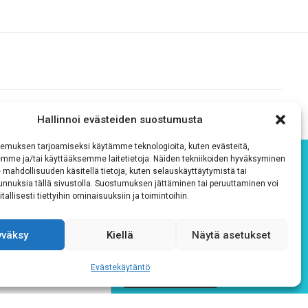
Hallinnoi evästeiden suostumusta
emuksen tarjoamiseksi käytämme teknologioita, kuten evästeitä,
emme ja/tai käyttääksemme laitetietoja. Näiden tekniikoiden hyväksyminen
 mahdollisuuden käsitellä tietoja, kuten selauskäyttäytymistä tai
 tunnuksia tällä sivustolla. Suostumuksen jättäminen tai peruuttaminen voi
tallisesti tiettyihin ominaisuuksiin ja toimintoihin.
yväksy
Kiellä
Näytä asetukset
Evästekäytäntö