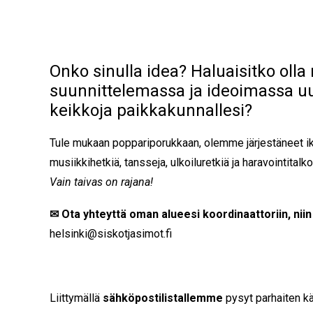
Onko sinulla idea? Haluaisitko oll
suunnittelemassa ja ideoimassa uu
keikkoja paikkakunnallesi?
Tule mukaan poppariporukkaan, olemme järjestäneet ikä
musiikkihetkiä, tansseja, ulkoiluretkiä ja haravointitalko
Vain taivas on rajana!
✉ Ota yhteyttä oman alueesi koordinaattoriin, niin 
helsinki@siskotjasimot.fi
Liittymällä
sähköpostilistallemme
pysyt parhaiten kä