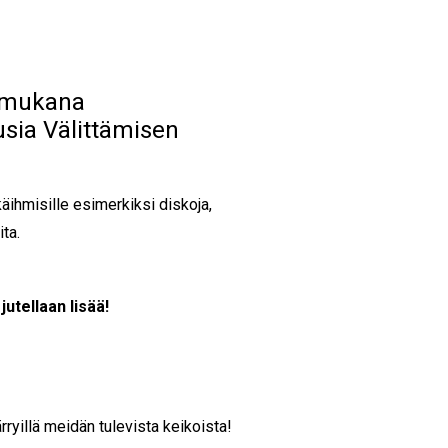
a mukana
sia Välittämisen
ihmisille esimerkiksi diskoja,
ita.
jutellaan lisää!
rryillä meidän tulevista keikoista!