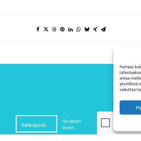
Parhaan kok
tallentaaks
antaa meille
yksilöllisiä
vaikuttaa hai
H
Hyväksyn
ehdot