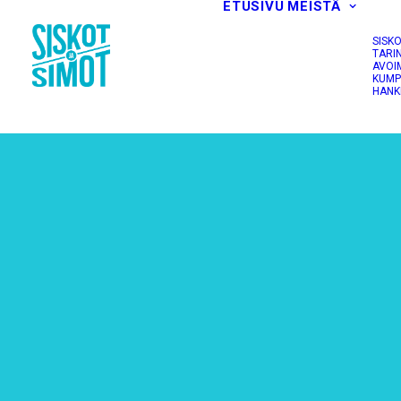
ETUSIVU
MEISTÄ
SISK
TARI
AVOI
KUMP
HANK