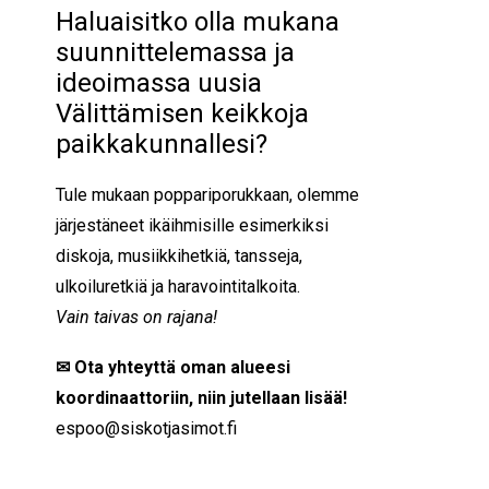
Haluaisitko olla mukana
suunnittelemassa ja
ideoimassa uusia
Välittämisen keikkoja
paikkakunnallesi?
Tule mukaan poppariporukkaan, olemme
järjestäneet ikäihmisille esimerkiksi
diskoja, musiikkihetkiä, tansseja,
ulkoiluretkiä ja haravointitalkoita.
Vain taivas on rajana!
✉ Ota yhteyttä oman alueesi
koordinaattoriin, niin jutellaan lisää!
espoo
@siskotjasimot.fi