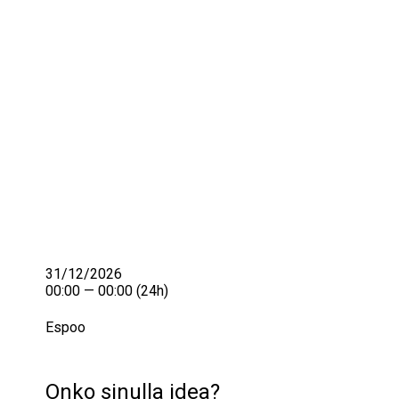
IKÄIHMISET
KOHTAAMISPAIKAT
MIESPORUKAT
YHTEYSTIEDOT
TILAA UUTISKIRJE
YHTEYDENOTTOLOMAKE
31/12/2026
00:00 — 00:00
(24h)
Espoo
Onko sinulla idea?