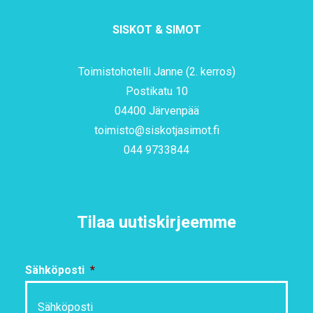
SISKOT & SIMOT
Toimistohotelli Janne (2. kerros)
Postikatu 10
04400 Järvenpää
toimisto@siskotjasimot.fi
044 9733844
Tilaa uutiskirjeemme
Sähköposti
*