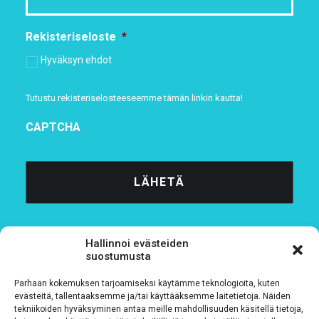
Rekisteriseloste
*
Hyväksyn ehdot
Tutustu rekisteriselosteeseemme
tämän linkin kautta!
CAPTCHA
Hallinnoi evästeiden
suostumusta
Parhaan kokemuksen tarjoamiseksi käytämme teknologioita, kuten
Tietosuojaseloste
evästeitä, tallentaaksemme ja/tai käyttääksemme laitetietoja. Näiden
tekniikoiden hyväksyminen antaa meille mahdollisuuden käsitellä tietoja,