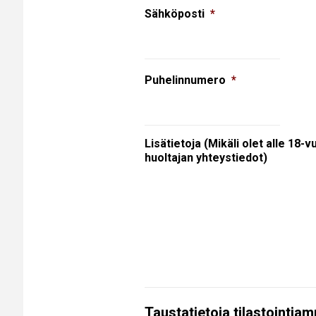
Sähköposti
*
Puhelinnumero
*
Lisätietoja (Mikäli olet alle 18-v
huoltajan yhteystiedot)
Taustatietoja tilastointia