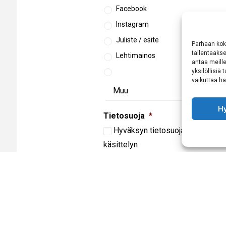
Facebook
Instagram
Juliste / esite
Parhaan kok
tallentaaks
Lehtimainos
antaa meille
yksilöllisiä
vaikuttaa hai
H
Tietosuoja
*
Hyväksyn
tietosuojaselosteen
m
käsittelyn
CAPTCHA