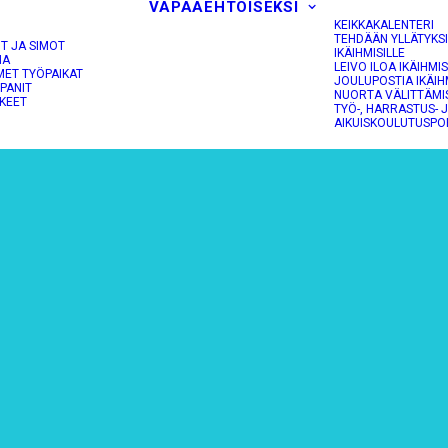
VAPAAEHTOISEKSI
KEIKKAKALENTERI
TEHDÄÄN YLLÄTYKS
OT JA SIMOT
IKÄIHMISILLE
NA
LEIVO ILOA IKÄIHMIS
MET TYÖPAIKAT
JOULUPOSTIA IKÄIH
PANIT
NUORTA VÄLITTÄMI
KEET
TYÖ-, HARRASTUS- 
AIKUISKOULUTUSPO