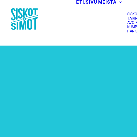
ETUSIVU
MEISTÄ
SISK
TARI
AVOI
KUMP
HANK