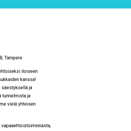
2 B, Tampere
htoiseksi iloiseen
sukkaiden kanssa!
 säestyksellä ja
 tunnelmista ja
mme vielä yhteisen
 vapaaehtoistoiminnasta,