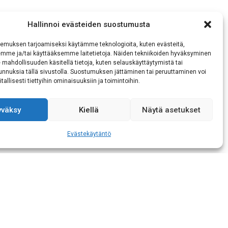
Hallinnoi evästeiden suostumusta
emuksen tarjoamiseksi käytämme teknologioita, kuten evästeitä,
emme ja/tai käyttääksemme laitetietoja. Näiden tekniikoiden hyväksyminen
 mahdollisuuden käsitellä tietoja, kuten selauskäyttäytymistä tai
 tunnuksia tällä sivustolla. Suostumuksen jättäminen tai peruuttaminen voi
tallisesti tiettyihin ominaisuuksiin ja toimintoihin.
yväksy
Kiellä
Näytä asetukset
ukaisen tietojeni
Evästekäytäntö