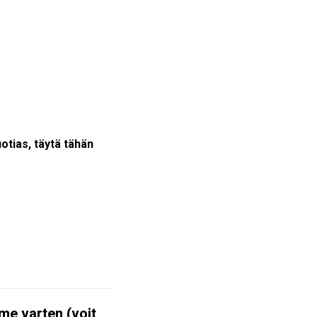
uotias, täytä tähän
mme varten (voit