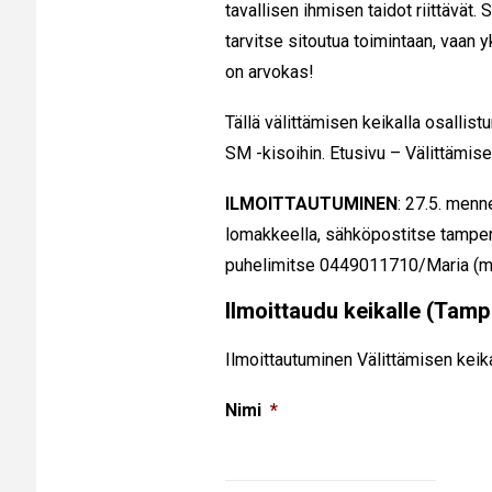
tavallisen ihmisen taidot riittävät.
tarvitse sitoutua toimintaan, vaan y
on arvokas!
Tällä välittämisen keikalla osalli
SM -kisoihin.
Etusivu – Välittämis
ILMOITTAUTUMINEN
: 27.5. menn
lomakkeella, sähköpostitse tamper
puhelimitse 0449011710/Maria (m
Ilmoittaudu keikalle (Tamp
Ilmoittautuminen Välittämisen keik
Nimi
*