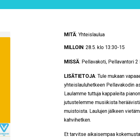
MITÄ
: Yhteislaulua
MILLOIN
: 28.5. klo 13:30-15
MISSÄ
: Pellavakoti, Pellavantori 
LISÄTIETOJA
: Tule mukaan vapaae
yhteislauluhetkeen Pellavakodin a
Laulamme tuttuja kappaleita pianon
jutustelemme musiikista heräävistä
muistoista. Laulujen jälkeen vietä
kahvihetken.
Et tarvitse aikaisempaa kokemusta