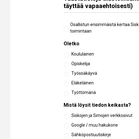
täyttää vapaaehtoisesti)
Aiempi
Osallistun ensimmäistä kertaa Sisk
osallistuminen
toimintaan
Oletko
Koululainen
Opiskelija
Työssäkäyvä
Eläkeläinen
Työttömänä
Mistä löysit tiedon keikasta?
Siskojen ja Simojen verkkosivut
Google / muu hakukone
Sähköpostiuutiskirje