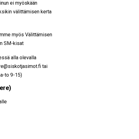
 Sinun ei myöskään
ksikin välittämisen kerta
stumme myös Välittämisen
en SM-kisat
essä alla olevalla
e@siskotjasimot.fi tai
a-to 9-15)
ere)
alle