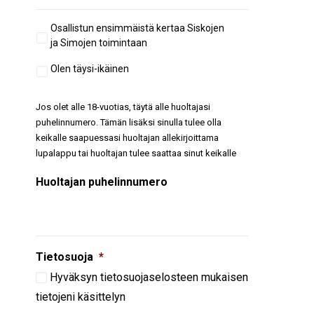
Aiempi
Osallistun ensimmäistä kertaa Siskojen
osallistuminen
ja Simojen toimintaan
Täysi-
Olen täysi-ikäinen
ikäisyys
Jos olet alle 18-vuotias, täytä alle huoltajasi
puhelinnumero. Tämän lisäksi sinulla tulee olla
keikalle saapuessasi huoltajan allekirjoittama
lupalappu tai huoltajan tulee saattaa sinut keikalle
Huoltajan puhelinnumero
Tietosuoja
*
Hyväksyn
tietosuojaselosteen
mukaisen
tietojeni käsittelyn