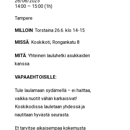
26/06/2025
14:00 — 15:00
(1h)
Tampere
MILLOIN
: Torstaina 26.6. klo 14-15
MISSÄ
: Koskikoti, Rongankatu 8
MITÄ
: Yhteinen lauluhetki asukkaiden
kanssa.
VAPAAEHTOISILLE:
Tule laulamaan sydämellä – ei haittaa,
vaikka nuotit vähän karkaisivat!
Koskikodissa lauletaan yhdessä ja
nautitaan hyvästä seurasta.
Et tarvitse aikaisempaa kokemusta