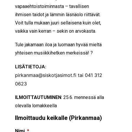
vapaaehtoistoiminnasta – tavallisen
ihmisen taidot ja lämmin läsnäolo riittävät.
Voit tulla mukaan juuri sellaisena kuin olet,
vaikka vain kerran – sekin on arvokasta.
Tule jakamaan iloa ja luomaan hyvää mieltä
yhteisen musiikkihetken merkeissä!
?
LISÄTIETOJA
:
pirkanmaa@siskotjasimot.fi tai 041 312
0623
ILMOITTAUTUMINEN
: 25.6. mennessä alla
olevalla lomakkeella
Ilmoittaudu keikalle (Pirkanmaa)
Nimi
*