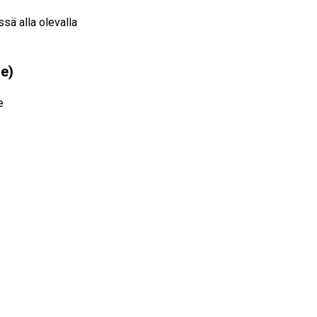
sä alla olevalla
re)
e