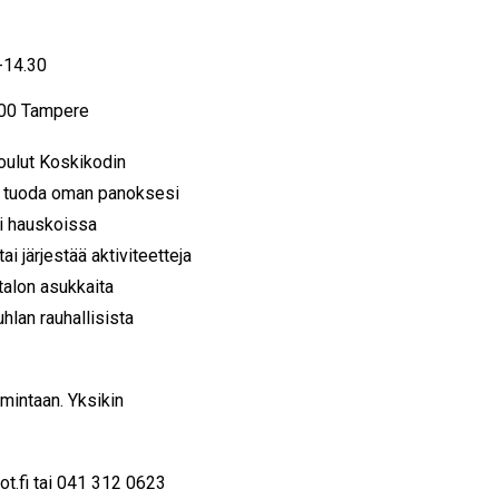
0-14.30
100 Tampere
joulut Koskikodin
t tuoda oman panoksesi
i hauskoissa
ai järjestää aktiviteetteja
 talon asukkaita
hlan rauhallisista
imintaan. Yksikin
t.fi tai 041 312 0623