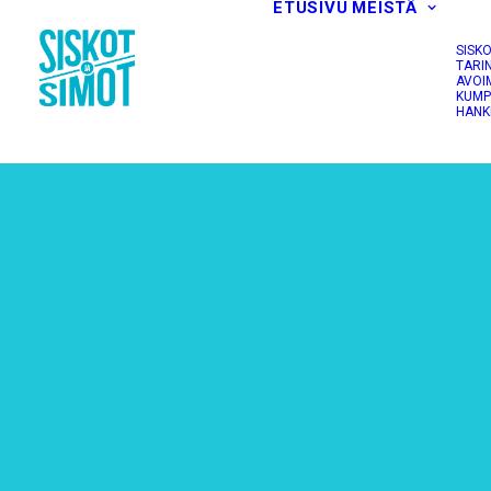
ETUSIVU
MEISTÄ
SISK
TARI
AVOI
KUMP
HANK