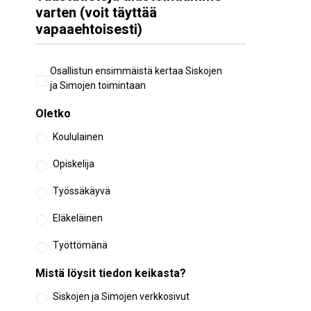
varten (voit täyttää
vapaaehtoisesti)
Aiempi
Osallistun ensimmäistä kertaa Siskojen
osallistuminen
ja Simojen toimintaan
Oletko
Koululainen
Opiskelija
Työssäkäyvä
Eläkeläinen
Työttömänä
Mistä löysit tiedon keikasta?
Siskojen ja Simojen verkkosivut