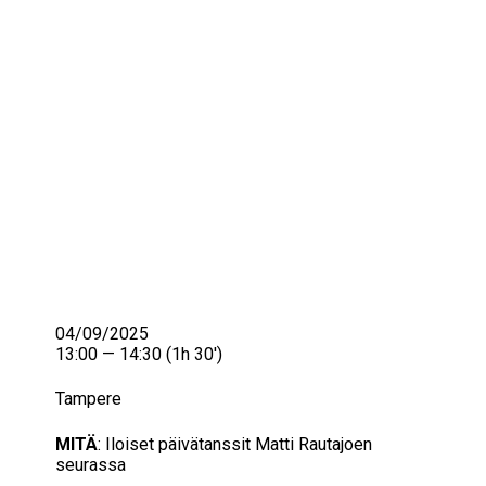
IKÄIHMISET
KOHTAAMISPAIKAT
MIESPORUKAT
YHTEYSTIEDOT
TILAA UUTISKIRJE
YHTEYDENOTTOLOMAKE
04/09/2025
13:00 — 14:30
(1h 30′)
Tampere
MITÄ
: Iloiset päivätanssit Matti Rautajoen
seurassa