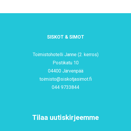
SISKOT & SIMOT
Toimistohotelli Janne (2. kerros)
Postikatu 10
04400 Järvenpää
toimisto@siskotjasimot.fi
044 9733844
Tilaa uutiskirjeemme