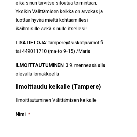
eikä sinun tarvitse sitoutua toimintaan.
Yksikin Välittämisen keikka on arvokas ja
tuottaa hyvää mieltä kohtaamillesi
ikäihmisille sekä sinulle itsellesi!
LISÄTIETOJA
: tampere@siskotjasimot.fi
tai
449011710 (ma-to 9-15) /Maria
ILMOITTAUTUMINEN
: 3.9. mennessä alla
olevalla lomakkeella
Ilmoittaudu keikalle (Tampere)
Ilmoittautuminen Välittämisen keikalle
Nimi
*