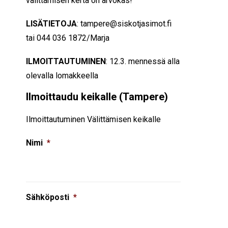
välittämisen kerta on arvokas!
LISÄTIETOJA
: tampere@siskotjasimot.fi
tai 044 036 1872/Marja
ILMOITTAUTUMINEN
: 12.3. mennessä alla
olevalla lomakkeella
Ilmoittaudu keikalle (Tampere)
Ilmoittautuminen Välittämisen keikalle
Nimi
*
Sähköposti
*