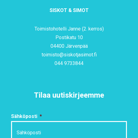
SISKOT & SIMOT
Toimistohotelli Janne (2. kerros)
Postikatu 10
04400 Järvenpää
toimisto@siskotjasimot.fi
044 9733844
Tilaa uutiskirjeemme
Sähköposti
*