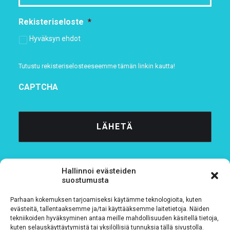
Rekisteriseloste
*
Hyväksyn ehdot
Tutustu rekisteriselosteeseemme
tämän linkin kautta!
CAPTCHA
Hallinnoi evästeiden
suostumusta
Parhaan kokemuksen tarjoamiseksi käytämme teknologioita, kuten
Tietosuojaseloste
evästeitä, tallentaaksemme ja/tai käyttääksemme laitetietoja. Näiden
tekniikoiden hyväksyminen antaa meille mahdollisuuden käsitellä tietoja,
kuten selauskäyttäytymistä tai yksilöllisiä tunnuksia tällä sivustolla.