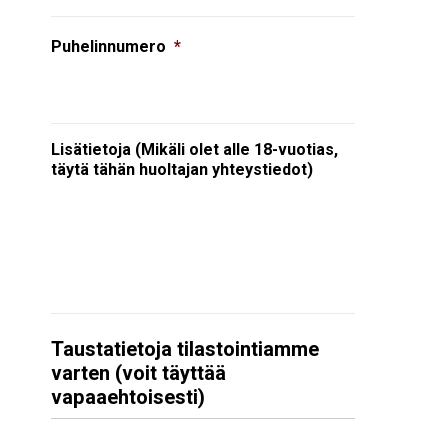
Puhelinnumero
*
Lisätietoja (Mikäli olet alle 18-vuotias,
täytä tähän huoltajan yhteystiedot)
Taustatietoja tilastointiamme
varten (voit täyttää
vapaaehtoisesti)