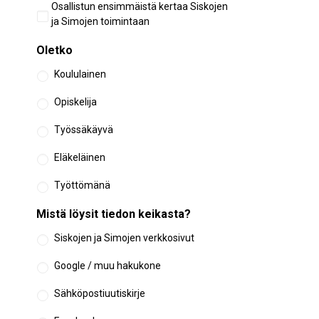
Aiempi
Osallistun ensimmäistä kertaa Siskojen
osallistuminen
ja Simojen toimintaan
Oletko
Koululainen
Opiskelija
Työssäkäyvä
Eläkeläinen
Työttömänä
Mistä löysit tiedon keikasta?
Siskojen ja Simojen verkkosivut
Google / muu hakukone
Sähköpostiuutiskirje