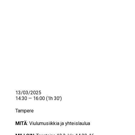
IKÄIHMISET
KOHTAAMISPAIKAT
MIESPORUKAT
YHTEYSTIEDOT
TILAA UUTISKIRJE
YHTEYDENOTTOLOMAKE
13/03/2025
14:30 — 16:00
(1h 30′)
Tampere
MITÄ
: Viulumusiikkia ja yhteislaulua