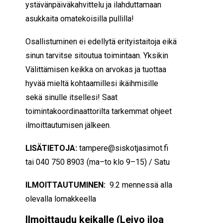
ystävänpäiväkahvittelu ja ilahduttamaan
asukkaita omatekoisilla pullilla!
Osallistuminen ei edellytä erityistaitoja eikä
sinun tarvitse sitoutua toimintaan. Yksikin
Välittämisen keikka on arvokas ja tuottaa
hyvää mieltä kohtaamillesi ikäihmisille
sekä sinulle itsellesi! Saat
toimintakoordinaattorilta tarkemmat ohjeet
ilmoittautumisen jälkeen.
LISÄTIETOJA:
tampere
@siskotjasimot.fi
tai 040 750 8903 (ma–to klo 9–15) / Satu
ILMOITTAUTUMINEN:
9.2 mennessä alla
olevalla lomakkeella
Ilmoittaudu keikalle (Leivo iloa