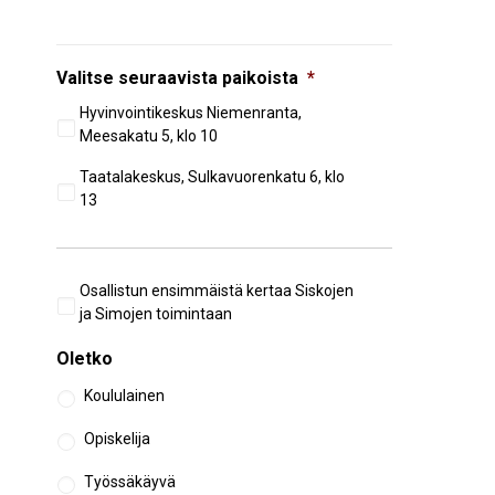
Valitse seuraavista paikoista
*
Hyvinvointikeskus Niemenranta,
Meesakatu 5, klo 10
Taatalakeskus, Sulkavuorenkatu 6, klo
13
Aiempi
Osallistun ensimmäistä kertaa Siskojen
osallistuminen
ja Simojen toimintaan
Oletko
Koululainen
Opiskelija
Työssäkäyvä