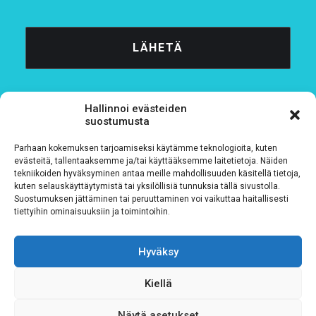
Hallinnoi evästeiden
suostumusta
Parhaan kokemuksen tarjoamiseksi käytämme teknologioita, kuten
Tietosuojaseloste
evästeitä, tallentaaksemme ja/tai käyttääksemme laitetietoja. Näiden
tekniikoiden hyväksyminen antaa meille mahdollisuuden käsitellä tietoja,
kuten selauskäyttäytymistä tai yksilöllisiä tunnuksia tällä sivustolla.
Verkkolaskutustiedot
Suostumuksen jättäminen tai peruuttaminen voi vaikuttaa haitallisesti
tiettyihin ominaisuuksiin ja toimintoihin.
Materiaalipankki
Hyväksy
Kiellä
Näytä asetukset