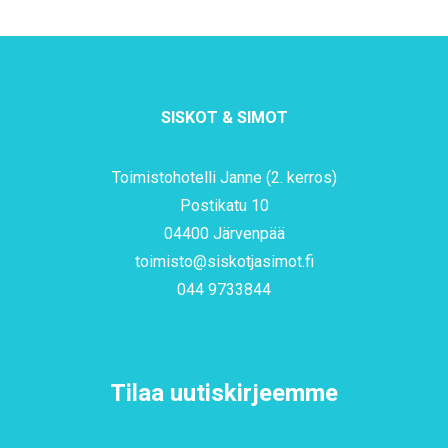
SISKOT & SIMOT
Toimistohotelli Janne (2. kerros)
Postikatu 10
04400 Järvenpää
toimisto@siskotjasimot.fi
044 9733844
Tilaa uutiskirjeemme