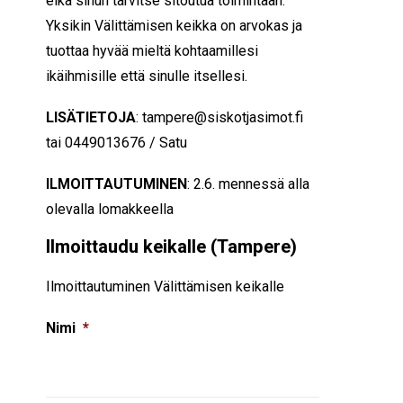
eikä sinun tarvitse sitoutua toimintaan.
Yksikin Välittämisen keikka on arvokas ja
tuottaa hyvää mieltä kohtaamillesi
ikäihmisille että sinulle itsellesi.
LISÄTIETOJA
: tampere@siskotjasimot.fi
tai
0449013676 / Satu
ILMOITTAUTUMINEN
: 2.6. mennessä alla
olevalla lomakkeella
Ilmoittaudu keikalle (Tampere)
Ilmoittautuminen Välittämisen keikalle
Nimi
*