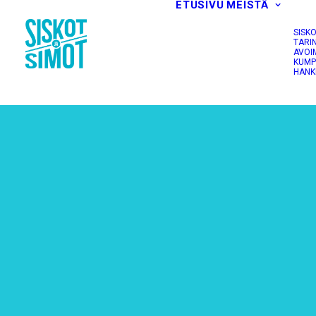
ETUSIVU
MEISTÄ
SISK
TARI
AVOI
KUMP
HANK