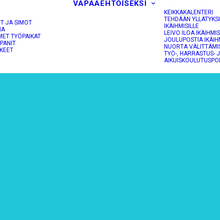
VAPAAEHTOISEKSI
KEIKKAKALENTERI
TEHDÄÄN YLLÄTYKS
OT JA SIMOT
IKÄIHMISILLE
NA
LEIVO ILOA IKÄIHMIS
MET TYÖPAIKAT
JOULUPOSTIA IKÄIH
PANIT
NUORTA VÄLITTÄMI
KEET
TYÖ-, HARRASTUS- 
AIKUISKOULUTUSPO