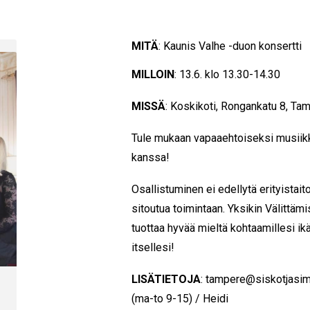
MITÄ
: Kaunis Valhe -duon konsertti
MILLOIN
: 13.6. klo 13.30-14.30
MISSÄ
: Koskikoti, Rongankatu 8, Ta
Tule mukaan vapaaehtoiseksi musiik
kanssa!
Osallistuminen ei edellytä erityistaito
sitoutua toimintaan. Yksikin Välittäm
tuottaa hyvää mieltä kohtaamillesi ik
itsellesi!
LISÄTIETOJA
: tampere@siskotjasimo
(ma-to 9-15) / Heidi