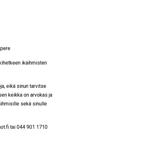
mpere
kihetkeen ikäihmisten
ja, eikä sinun tarvitse
isen keikka on arvokas ja
äihmisille sekä sinulle
t.fi tai 0
44 901 1710