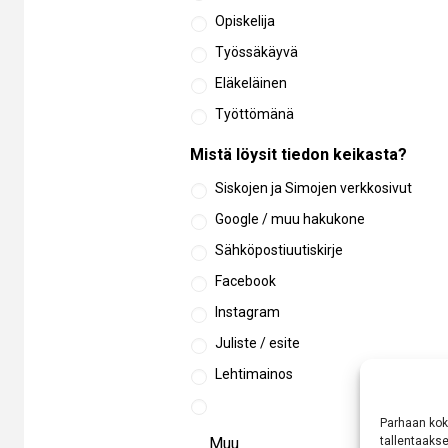
Opiskelija
Työssäkäyvä
Eläkeläinen
Työttömänä
Mistä löysit tiedon keikasta?
Siskojen ja Simojen verkkosivut
Google / muu hakukone
Sähköpostiuutiskirje
Facebook
Instagram
Juliste / esite
Lehtimainos
Parhaan kok
tallentaaks