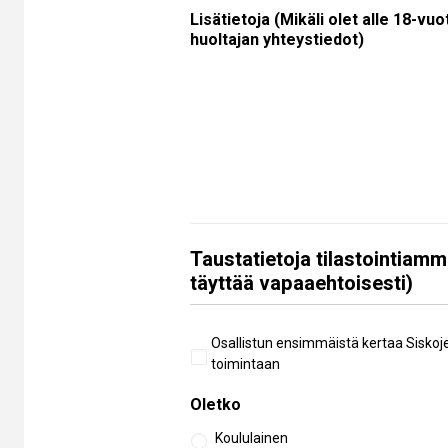
Lisätietoja (Mikäli olet alle 18-vuo
huoltajan yhteystiedot)
Taustatietoja tilastointiamm
täyttää vapaaehtoisesti)
Aiempi
Osallistun ensimmäistä kertaa Siskoj
osallistuminen
toimintaan
Oletko
Koululainen