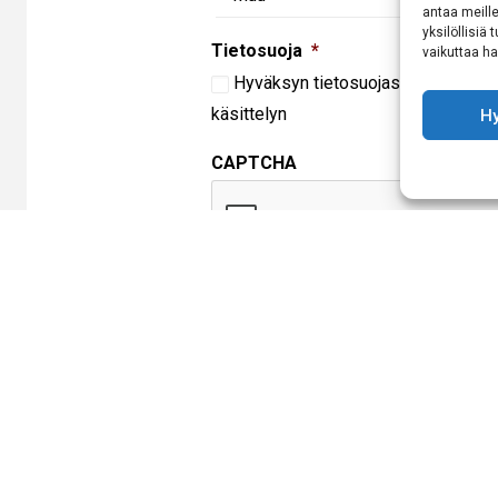
antaa meille
yksilöllisiä
Tietosuoja
*
vaikuttaa hai
Hyväksyn
tietosuojaselosteen
muk
käsittelyn
H
CAPTCHA