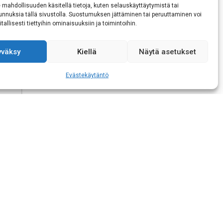
 mahdollisuuden käsitellä tietoja, kuten selauskäyttäytymistä tai
 tunnuksia tällä sivustolla. Suostumuksen jättäminen tai peruuttaminen voi
tallisesti tiettyihin ominaisuuksiin ja toimintoihin.
aisen tietojeni
yväksy
Kiellä
Näytä asetukset
Evästekäytäntö