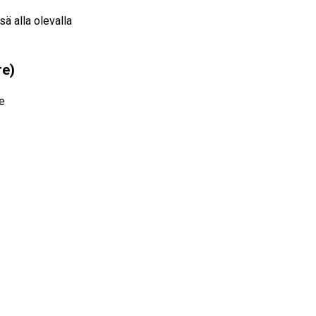
sä alla olevalla
re)
le