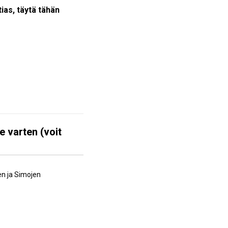
tias, täytä tähän
e varten (voit
en ja Simojen