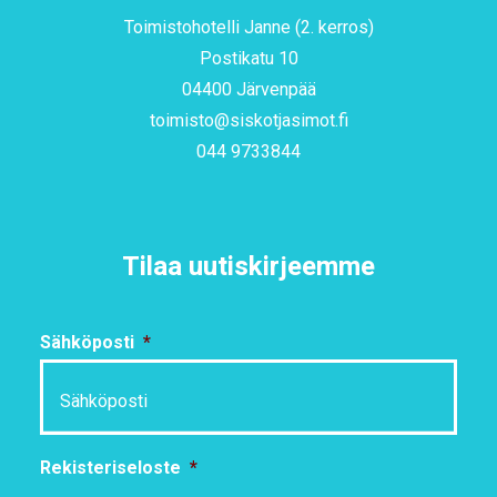
Toimistohotelli Janne (2. kerros)
Postikatu 10
04400 Järvenpää
toimisto@siskotjasimot.fi
044 9733844
Tilaa uutiskirjeemme
Sähköposti
*
Rekisteriseloste
*