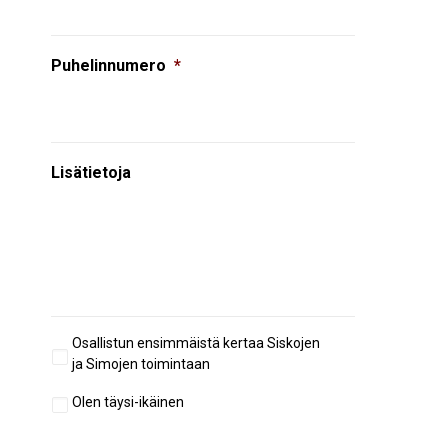
Puhelinnumero
*
Lisätietoja
Aiempi
Osallistun ensimmäistä kertaa Siskojen
osallistuminen
ja Simojen toimintaan
Täysi-
Olen täysi-ikäinen
ikäisyys