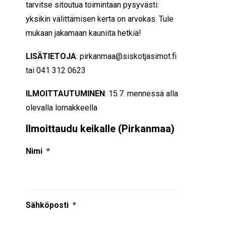
tarvitse sitoutua toimintaan pysyvästi:
yksikin välittämisen kerta on arvokas. Tule
mukaan jakamaan kauniita hetkiä!
LISÄTIETOJA
: pirkanmaa@siskotjasimot.fi
tai 041 312 0623
ILMOITTAUTUMINEN
: 15.7. mennessä alla
olevalla lomakkeella
Ilmoittaudu keikalle (Pirkanmaa)
Nimi
*
Sähköposti
*