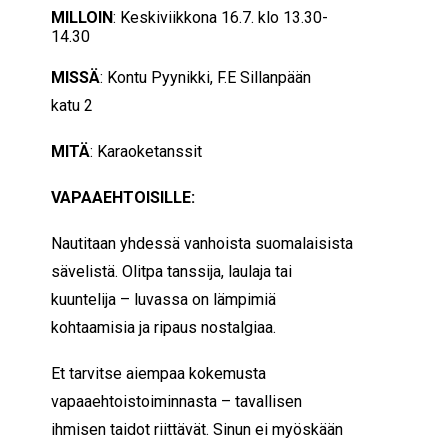
MILLOIN
: Keskiviikkona 16.7. klo 13.30-
14.30
MISSÄ
:
Kontu Pyynikki
,
F.E Sillanpään
katu
2
MITÄ
: Karaoketanssit
VAPAAEHTOISILLE:
Nautitaan yhdessä vanhoista suomalaisista
sävelistä. Olitpa tanssija, laulaja tai
kuuntelija – luvassa on lämpimiä
kohtaamisia ja ripaus nostalgiaa.
Et tarvitse aiempaa kokemusta
vapaaehtoistoiminnasta – tavallisen
ihmisen taidot riittävät. Sinun ei myöskään