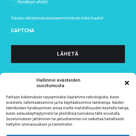
Hyväksyn ehdot
Tutustu rekisteriselosteeseemme
tämän linkin kautta!
CAPTCHA
Hallinnoi evästeiden
suostumusta
Parhaan kokemuksen tarjoamiseksi käytämme teknologioita, kuten
Tietosuojaseloste
evästeitä, tallentaaksemme ja/tai käyttääksemme laitetietoja. Näiden
tekniikoiden hyväksyminen antaa meille mahdollisuuden käsitellä tietoja,
kuten selauskäyttäytymistä tai yksilöllisiä tunnuksia tällä sivustolla.
Verkkolaskutustiedot
Suostumuksen jättäminen tai peruuttaminen voi vaikuttaa haitallisesti
tiettyihin ominaisuuksiin ja toimintoihin.
Materiaalipankki