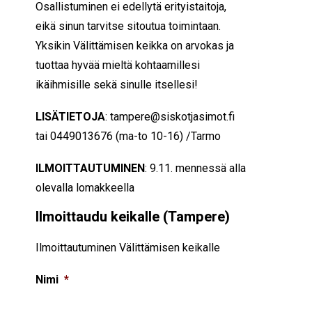
Osallistuminen ei edellytä erityistaitoja,
eikä sinun tarvitse sitoutua toimintaan.
Yksikin Välittämisen keikka on arvokas ja
tuottaa hyvää mieltä kohtaamillesi
ikäihmisille sekä sinulle itsellesi!
LISÄTIETOJA
: tampere@siskotjasimot.fi
tai 0449013676
(ma-to 10-16) /Tarmo
ILMOITTAUTUMINEN
: 9.11. mennessä alla
olevalla lomakkeella
Ilmoittaudu keikalle (Tampere)
Ilmoittautuminen Välittämisen keikalle
Nimi
*