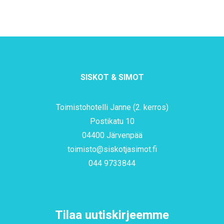
SISKOT & SIMOT
Toimistohotelli Janne (2. kerros)
Postikatu 10
04400 Järvenpää
toimisto@siskotjasimot.fi
044 9733844
Tilaa uutiskirjeemme