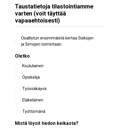
Taustatietoja tilastointiamme
varten (voit täyttää
vapaaehtoisesti)
Aiempi
Osallistun ensimmäistä kertaa Siskojen
osallistuminen
ja Simojen toimintaan
Oletko
Koululainen
Opiskelija
Työssäkäyvä
Eläkeläinen
Työttömänä
Mistä löysit tiedon keikasta?