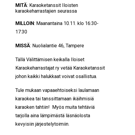
MITÄ
: Karaoketanssit Iloisten
karaokeharrastajien seurassa
MILLOIN
: Maanantaina 10.11. klo 16:30-
17:30
MISSÄ
: Nuolialantie 46, Tampere
Tällä Välittämisen keikalla Iloiset
Karaokeharrastajat ry vetää Karaoketanssit
jo
hon kaikki halukkaat voivat osallistua.
Tule mukaan vapaaehtoiseksi laulamaan
karaokea tai tanssittamaan ikäihmisiä
karaoken tahtiin!
Myös muita tehtäviä
tarjolla aina lämpimästä läsnäolosta
kevyisiin järjestelytoimiin.