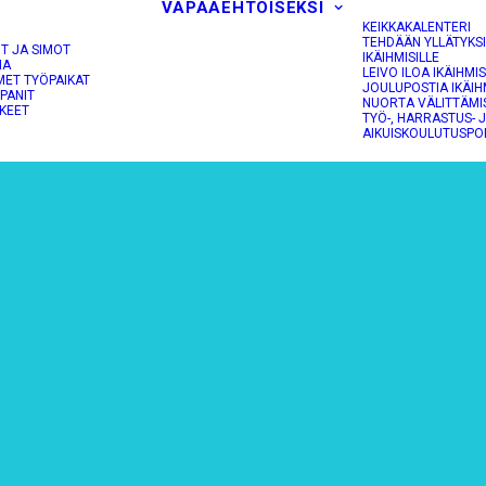
VAPAAEHTOISEKSI
KEIKKAKALENTERI
TEHDÄÄN YLLÄTYKS
OT JA SIMOT
IKÄIHMISILLE
NA
LEIVO ILOA IKÄIHMIS
MET TYÖPAIKAT
JOULUPOSTIA IKÄIH
PANIT
NUORTA VÄLITTÄMI
KEET
TYÖ-, HARRASTUS- 
AIKUISKOULUTUSPO