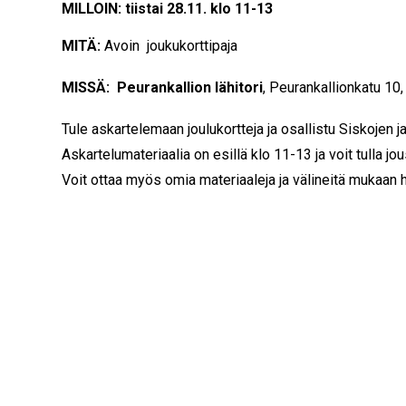
MILLOIN: tiistai 28.11. klo 11-13
MITÄ:
Avoin joukukorttipaja
MISSÄ:
Peurankallion lähitori
, Peurankallionkatu 10
Tule askartelemaan joulukortteja ja osallistu Siskojen 
Askartelumateriaalia on esillä klo 11-13 ja voit tulla j
Voit ottaa myös omia materiaaleja ja välineitä mukaan 