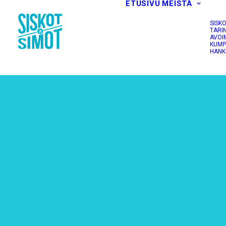
ETUSIVU
MEISTÄ
SISK
TARI
AVOI
KUMP
HANK