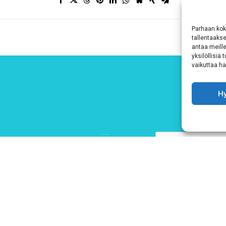
Parhaan kok
tallentaaks
antaa meille
yksilöllisiä
vaikuttaa hai
H
Hyväksyn
ehdot
Tutustu tietosuojaselosteeseemme
tämän linkin kautta!