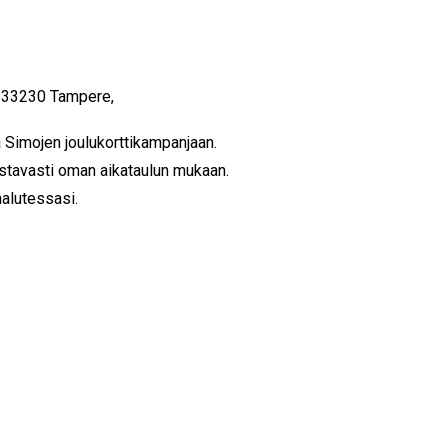
, 33230 Tampere,
ja Simojen joulukorttikampanjaan.
oustavasti oman aikataulun mukaan.
halutessasi.