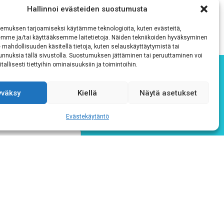
Hallinnoi evästeiden suostumusta
emuksen tarjoamiseksi käytämme teknologioita, kuten evästeitä,
emme ja/tai käyttääksemme laitetietoja. Näiden tekniikoiden hyväksyminen
 mahdollisuuden käsitellä tietoja, kuten selauskäyttäytymistä tai
 tunnuksia tällä sivustolla. Suostumuksen jättäminen tai peruuttaminen voi
tallisesti tiettyihin ominaisuuksiin ja toimintoihin.
yväksy
Kiellä
Näytä asetukset
Evästekäytäntö