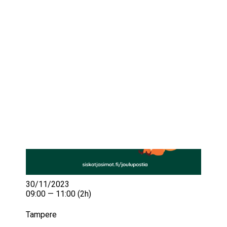
IKÄIHMISET
KOHTAAMISPAIKAT
MIESPORUKAT
YHTEYSTIEDOT
TILAA UUTISKIRJE
YHTEYDENOTTOLOMAKE
30/11/2023
09:00 — 11:00
(2h)
Tampere