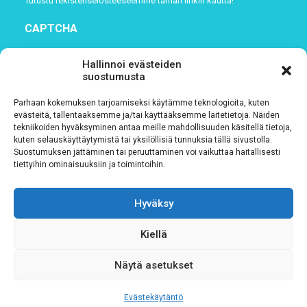
Tutustu rekisteriselosteeseemme
tämän linkin kautta!
CAPTCHA
Hallinnoi evästeiden
suostumusta
Parhaan kokemuksen tarjoamiseksi käytämme teknologioita, kuten
evästeitä, tallentaaksemme ja/tai käyttääksemme laitetietoja. Näiden
tekniikoiden hyväksyminen antaa meille mahdollisuuden käsitellä tietoja,
kuten selauskäyttäytymistä tai yksilöllisiä tunnuksia tällä sivustolla.
Suostumuksen jättäminen tai peruuttaminen voi vaikuttaa haitallisesti
tiettyihin ominaisuuksiin ja toimintoihin.
Tietosuojaseloste
Hyväksy
Verkkolaskutustiedot
Kiellä
Materiaalipankki
Näytä asetukset
Evästekäytäntö