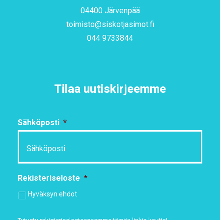
04400 Järvenpää
toimisto@siskotjasimot.fi
044 9733844
Tilaa uutiskirjeemme
Sähköposti
*
Rekisteriseloste
*
Hyväksyn ehdot