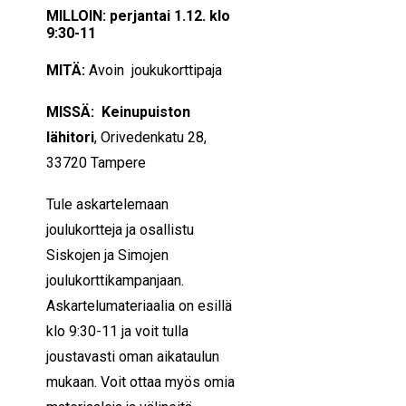
MILLOIN: perjantai 1.12. klo
9:30-11
MITÄ:
Avoin joukukorttipaja
MISSÄ:
Keinupuiston
lähitori
, Orivedenkatu 28,
33720 Tampere
Tule askartelemaan
joulukortteja ja osallistu
Siskojen ja Simojen
joulukorttikampanjaan.
Askartelumateriaalia on esillä
klo 9:30-11 ja voit tulla
joustavasti oman aikataulun
mukaan. Voit ottaa myös omia