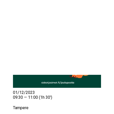
IKÄIHMISET
KOHTAAMISPAIKAT
MIESPORUKAT
YHTEYSTIEDOT
TILAA UUTISKIRJE
YHTEYDENOTTOLOMAKE
01/12/2023
09:30 — 11:00
(1h 30′)
Tampere