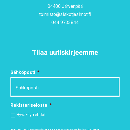
04400 Järvenpää
toimisto@siskotjasimot.fi
044 9733844
Tilaa uutiskirjeemme
Sähköposti
*
Rekisteriseloste
*
Hyväksyn ehdot