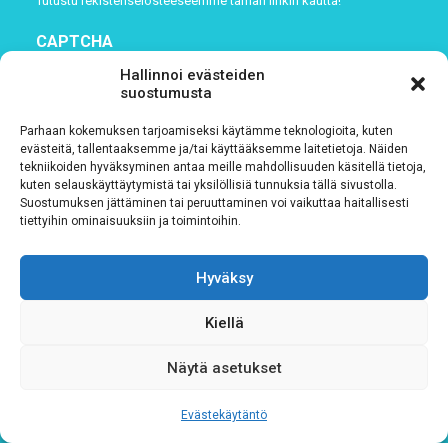
Tutustu rekisteriselosteeseemme
tämän linkin kautta!
CAPTCHA
Hallinnoi evästeiden
suostumusta
Parhaan kokemuksen tarjoamiseksi käytämme teknologioita, kuten
evästeitä, tallentaaksemme ja/tai käyttääksemme laitetietoja. Näiden
tekniikoiden hyväksyminen antaa meille mahdollisuuden käsitellä tietoja,
kuten selauskäyttäytymistä tai yksilöllisiä tunnuksia tällä sivustolla.
Suostumuksen jättäminen tai peruuttaminen voi vaikuttaa haitallisesti
tiettyihin ominaisuuksiin ja toimintoihin.
Tietosuojaseloste
Hyväksy
Verkkolaskutustiedot
Kiellä
Materiaalipankki
Näytä asetukset
Evästekäytäntö