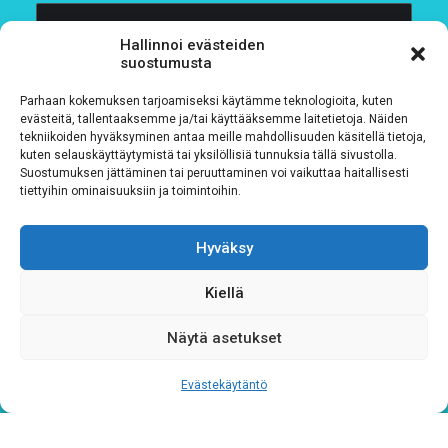
Hallinnoi evästeiden
suostumusta
Parhaan kokemuksen tarjoamiseksi käytämme teknologioita, kuten
evästeitä, tallentaaksemme ja/tai käyttääksemme laitetietoja. Näiden
tekniikoiden hyväksyminen antaa meille mahdollisuuden käsitellä tietoja,
kuten selauskäyttäytymistä tai yksilöllisiä tunnuksia tällä sivustolla.
Suostumuksen jättäminen tai peruuttaminen voi vaikuttaa haitallisesti
Tietosuojaseloste
tiettyihin ominaisuuksiin ja toimintoihin.
Verkkolaskutustiedot
Hyväksy
Materiaalipankki
Kiellä
Näytä asetukset
Evästekäytäntö