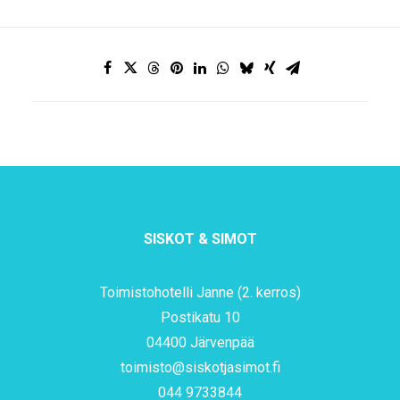
SISKOT & SIMOT
Toimistohotelli Janne (2. kerros)
Postikatu 10
04400 Järvenpää
toimisto@siskotjasimot.fi
044 9733844