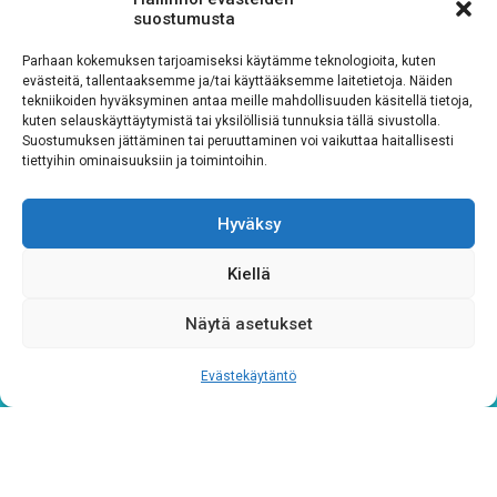
suostumusta
Parhaan kokemuksen tarjoamiseksi käytämme teknologioita, kuten
evästeitä, tallentaaksemme ja/tai käyttääksemme laitetietoja. Näiden
tekniikoiden hyväksyminen antaa meille mahdollisuuden käsitellä tietoja,
kuten selauskäyttäytymistä tai yksilöllisiä tunnuksia tällä sivustolla.
Suostumuksen jättäminen tai peruuttaminen voi vaikuttaa haitallisesti
tiettyihin ominaisuuksiin ja toimintoihin.
Tietosuojaseloste
Hyväksy
Verkkolaskutustiedot
Kiellä
Materiaalipankki
Näytä asetukset
Evästekäytäntö