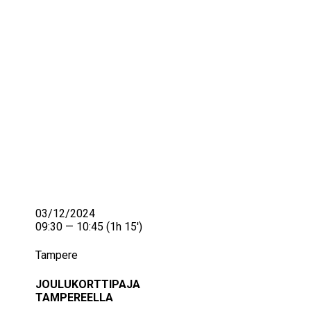
IKÄIHMISET
KOHTAAMISPAIKAT
MIESPORUKAT
YHTEYSTIEDOT
TILAA UUTISKIRJE
YHTEYDENOTTOLOMAKE
03/12/2024
09:30 — 10:45
(1h 15′)
Tampere
JOULUKORTTIPAJA
TAMPEREELLA