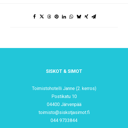
SISKOT & SIMOT
Toimistohotelli Janne (2. kerros)
Postikatu 10
04400 Järvenpää
toimisto@siskotjasimot.fi
044 9733844