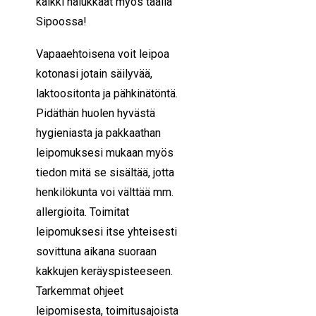
kaikki halukkaat myös täällä
Sipoossa!
Vapaaehtoisena voit leipoa
kotonasi jotain säilyvää,
laktoositonta ja pähkinätöntä.
Pidäthän huolen hyvästä
hygieniasta ja pakkaathan
leipomuksesi mukaan myös
tiedon mitä se sisältää, jotta
henkilökunta voi välttää mm.
allergioita. Toimitat
leipomuksesi itse yhteisesti
sovittuna aikana suoraan
kakkujen keräyspisteeseen.
Tarkemmat ohjeet
leipomisesta, toimitusajoista