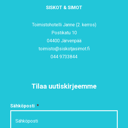
SISKOT & SIMOT
Toimistohotelli Janne (2. kerros)
Postikatu 10
04400 Järvenpää
toimisto@siskotjasimot.fi
044 9733844
Tilaa uutiskirjeemme
Sähköposti
*