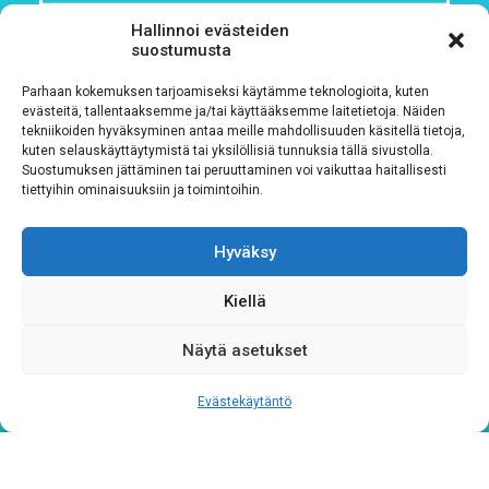
Hallinnoi evästeiden
Rekisteriseloste
*
suostumusta
Hyväksyn ehdot
Parhaan kokemuksen tarjoamiseksi käytämme teknologioita, kuten
evästeitä, tallentaaksemme ja/tai käyttääksemme laitetietoja. Näiden
tekniikoiden hyväksyminen antaa meille mahdollisuuden käsitellä tietoja,
Tutustu rekisteriselosteeseemme
tämän linkin kautta!
kuten selauskäyttäytymistä tai yksilöllisiä tunnuksia tällä sivustolla.
Suostumuksen jättäminen tai peruuttaminen voi vaikuttaa haitallisesti
CAPTCHA
tiettyihin ominaisuuksiin ja toimintoihin.
Hyväksy
Kiellä
Näytä asetukset
Evästekäytäntö
Tietosuojaseloste
Verkkolaskutustiedot